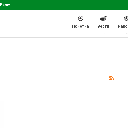
Разно
Почетна
Вести
Рако