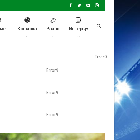
мет
Кошарка
Разно
Интервју
Error9
Error9
Error9
Error9