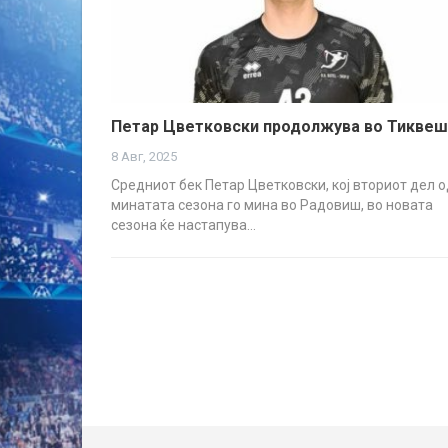
Петар Цветковски продолжува во Тиквеш
8 Авг, 2025
Средниот бек Петар Цветковски, кој вториот дел о
минатата сезона го мина во Радовиш, во новата
сезона ќе настапува…