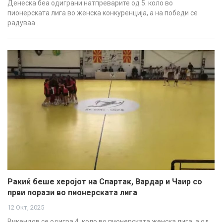
Денеска беа одиграни натпреварите од 5. коло во
пионерската лига во женска конкуренција, а на победи се
радуваа…
Ракиќ беше херојот на Спартак, Вардар и Чаир со
први порази во пионерската лига
12 Окт, 2025
Викендов се одигра 4. коло во пионерската женска лига, а од