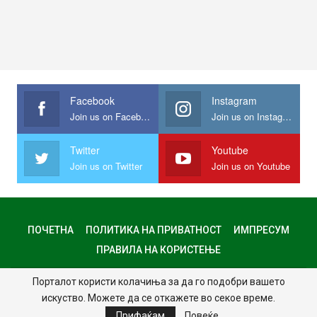
Facebook
Instagram
Join us on Facebook
Join us on Instagram
Twitter
Youtube
Join us on Twitter
Join us on Youtube
ПОЧЕТНА
ПОЛИТИКА НА ПРИВАТНОСТ
ИМПРЕСУМ
ПРАВИЛА НА КОРИСТЕЊЕ
Порталот користи колачиња за да го подобри вашето
© 2024 - Сите права задржани.
искуство. Можете да се откажете во секое време.
Website Design:
MKNet
Прифаќам
Повеќе