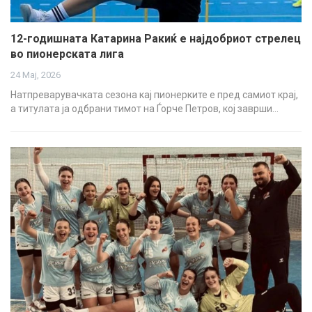
12-годишната Катарина Ракиќ е најдобриот стрелец
во пионерската лига
24 Мај, 2026
Натпреварувачката сезона кај пионерките е пред самиот крај,
а титулата ја одбрани тимот на Ѓорче Петров, кој заврши…