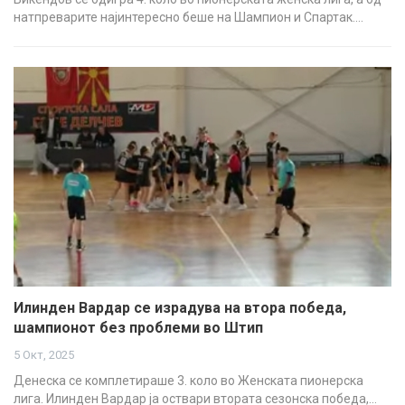
натпреварите најинтересно беше на Шампион и Спартак.…
Илинден Вардар се израдува на втора победа,
шампионот без проблеми во Штип
5 Окт, 2025
Денеска се комплетираше 3. коло во Женската пионерска
лига. Илинден Вардар ја оствари втората сезонска победа,…