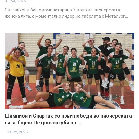
4 Ное, 2025
Овој викенд беше комплетирано 7. коло во пионерската
женска лига, а моментално лидер на табелата е Металург…
Шампион и Спартак со први победи во пионерската
лига, Ѓорче Петров загуби во…
18 Окт, 2025