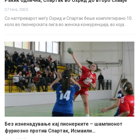
Ракиќ одлична, Спартак во Охрид до второ славје
27 Ное, 2025
Со натпреварот меѓу Охрид и Спартак беше комплетирано 10.
коло во пионерската лига во женска конкуренција, во која…
Без изненадување кај пионерките – шампионот
фуриозно против Спартак, Исмаили…