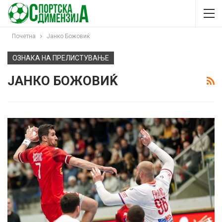
Почетна
Јанко Божовиќ
ОЗНАКА НА ПРЕЛИСТУВАЊЕ
ЈАНКО БОЖОВИЌ