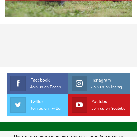
Facebook
Instagram
Join us on Facebook
Join us on Instagram
Twitter
Youtube
Join us on Twitter
Join us on Youtube
ПОЧЕТНА
ПОЛИТИКА НА ПРИВАТНОСТ
ИМПРЕСУМ
Порталот користи колачиња за да го подобри вашето