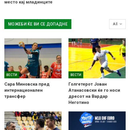
место кај младинците
МОЖЕБИ ЌЕ ВИ СЕ ДОПАДНЕ
All
ВЕСТИ
ВЕСТИ
Сара Миновска пред
Голгетерот Јован
интернационален
Атанасовски ќе го носи
трансфер
дресот на Вардар
Неготино