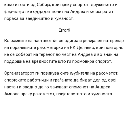
како и гости од Србија, кои преку спортот, дружењето и
фер-плејот ќе оддадат почит на Андреа и ќе испратат
порака за заедништво и хуманост.
Error9
Во рамките на настанот ќе се одигра и ревијален натпревар
на поранешните ракометарки на РК Делчево, кои повторно
ќе се соберат на теренот во чест на Андреа и во знак на
поддршка на вредностите што ги промовира спортот.
Организаторот ги повикува сите љубители на ракометот,
спортските работници и граѓаните да бидат дел од овој
настан и заедно да го зачуваат споменот на Андреа
Ампова преку ракометот, пријателството и хуманоста.