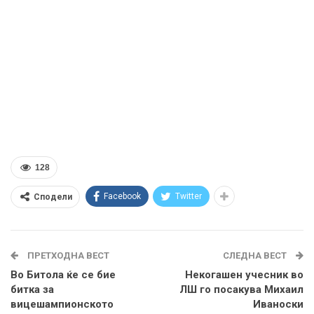
128
Facebook
Twitter
Сподели
ПРЕТХОДНА ВЕСТ
СЛЕДНА ВЕСТ
Во Битола ќе се бие
Некогашен учесник во
битка за
ЛШ го посакува Михаил
вицешампионското
Иваноски