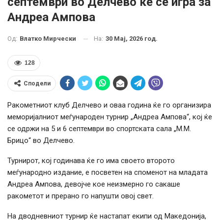
септември во Делчево ќе се игра за
Андреа Ампова
На:
30 Мај, 2026 год.
Од:
Влатко Мирчески
128
Сподели
Ракометниот клуб Делчево и оваа година ќе го организира
меморијалниот меѓународен турнир „Андреа Ампова“, кој ќе
се одржи на 5 и 6 септември во спортската сала „М.М.
Брицо“ во Делчево.
Турнирот, кој годинава ќе го има своето второто
меѓународно издание, е посветен на споменот на младата
Андреа Ампова, девојче кое неизмерно го сакаше
ракометот и прерано го напушти овој свет.
На дводневниот турнир ќе настапат екипи од Македонија,