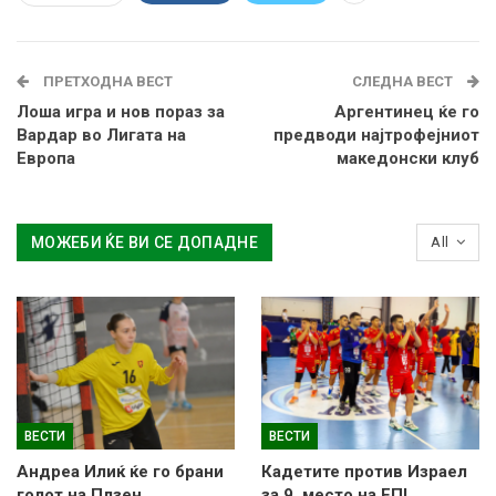
ПРЕТХОДНА ВЕСТ
СЛЕДНА ВЕСТ
Лоша игра и нов пораз за
Аргентинец ќе го
Вардар во Лигата на
предводи најтрофејниот
Европа
македонски клуб
МОЖЕБИ ЌЕ ВИ СЕ ДОПАДНЕ
All
ВЕСТИ
ВЕСТИ
Андреа Илиќ ќе го брани
Кадетите против Израел
голот на Плзен
за 9. место на ЕП!