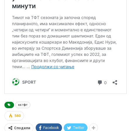
кк тфт
560
Facebook
Twitter
Сподели