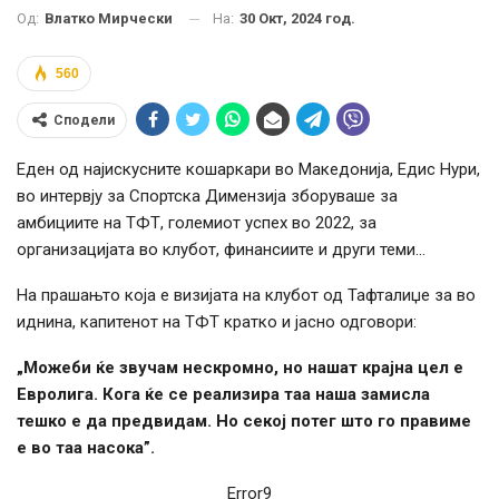
На:
30 Окт, 2024 год.
Од:
Влатко Мирчески
560
Сподели
Еден од најискусните кошаркари во Македонија, Едис Нури,
во интервју за Спортска Димензија зборуваше за
амбициите на ТФТ, големиот успех во 2022, за
организацијата во клубот, финансиите и други теми…
На прашањто која е визијата на клубот од Тафталиџе за во
иднина, капитенот на ТФТ кратко и јасно одговори:
„Можеби ќе звучам нескромно, но нашат крајна цел е
Евролига. Кога ќе се реализира таа наша замисла
тешко е да предвидам. Но секој потег што го правиме
е во таа насока”.
Error9