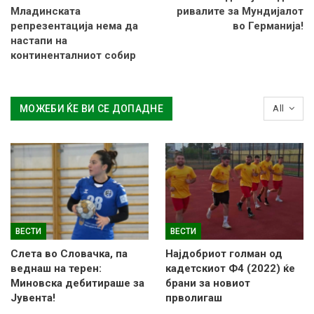
Младинската
ривалите за Мундијалот
репрезентација нема да
во Германија!
настапи на
континенталниот собир
МОЖЕБИ ЌЕ ВИ СЕ ДОПАДНЕ
All
ВЕСТИ
ВЕСТИ
Слетa во Словачка, па
Најдобриот голман од
веднаш на терен:
кадетскиот Ф4 (2022) ќе
Миновска дебитираше за
брани за новиот
Јувента!
прволигаш