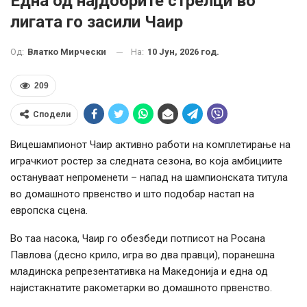
Една од најдобрите стрелци во
лигата го засили Чаир
На:
10 Јун, 2026 год.
Од:
Влатко Мирчески
209
Сподели
Вицешампионот Чаир активно работи на комплетирање на
играчкиот ростер за следната сезона, во која амбициите
остануваат непроменети – напад на шампионската титула
во домашното првенство и што подобар настап на
европска сцена.
Во таа насока, Чаир го обезбеди потписот на Росана
Павлова (десно крило, игра во два правци), поранешна
младинска репрезентативка на Македонија и една од
најистакнатите ракометарки во домашното првенство.