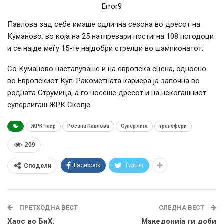
Error9
Павлова зад себе имаше одлична сезона во дресот на
Куманово, во која на 25 натпревари постигна 108 погодоци
и се најде меѓу 15-те најдобри стрелци во шампионатот.
Со Куманово настапуваше и на европска сцена, односно
во Европскиот Куп. Ракометната кариера ја започна во
родната Струмица, а го носеше дресот и на некогашниот
суперлигаш ЖРК Скопје.
ЖРК Чаир
Росана Павлова
Супер лига
трансфери
209
Facebook
Twitter
Сподели
ПРЕТХОДНА ВЕСТ
СЛЕДНА ВЕСТ
Хаос во БиХ:
Македонија ги доби