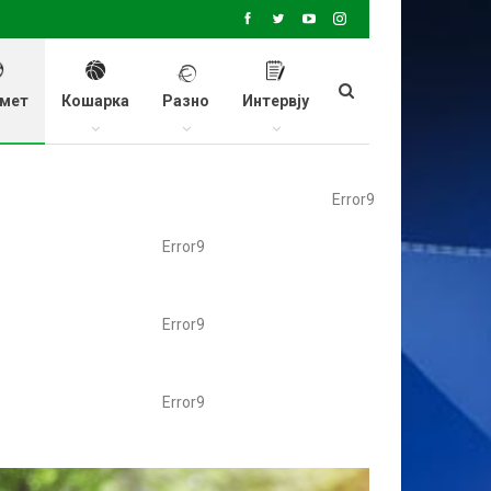
мет
Кошарка
Разно
Интервју
Error9
Error9
Error9
Error9