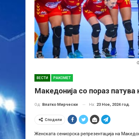
ВЕСТИ
РАКОМЕТ
Македонија со пораз патува 
На:
23 Ное, 2024 год.
Од:
Влатко Мирчески
Сподели
Женската сениорска репрезентација на Македони