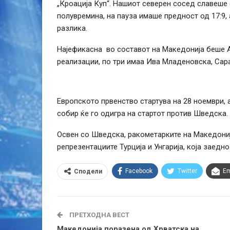
„Кроација Куп“. Нашиот северен сосед славеше 
полувремина, на пауза имаше предност од 17:9,
разлика.
Најефикасна во составот на Македонија беше 
реализации, по три имаа Ива Младеновска, Сар
Европското првенство стартува на 28 ноември, 
собир ќе го одигра на стартот против Шведска.
Освен со Шведска, ракометарките на Македонија
репрезентациите Турција и Унгарија, која заедно
Facebook
Twitter
Em
Сподели
ПРЕТХОДНА ВЕСТ
Македонија поразена од Хрватска на