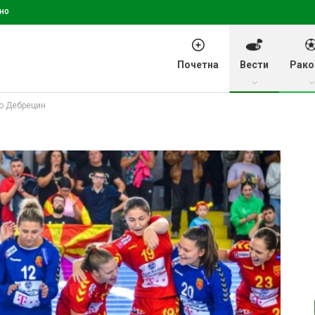
но
Почетна
Вести
Рако
во Дебрецин