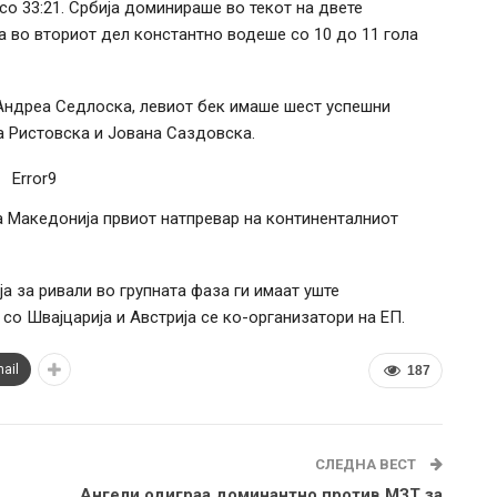
со 33:21. Србија доминираше во текот на двете
 a во вториот дел константно водеше со 10 до 11 гола
Андреа Седлоска, левиот бек имаше шест успешни
а Ристовска и Јована Саздовска.
Error9
а Македонија првиот натпревар на континенталниот
 за ривали во групната фаза ги имаат уште
 со Швајцарија и Австрија се ко-организатори на ЕП.
ail
187
СЛЕДНА ВЕСТ
Ангели одиграа доминантно против МЗТ за