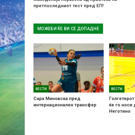
претпоследниот тест пред ЕП!
МОЖЕБИ ЌЕ ВИ СЕ ДОПАДНЕ
ВЕСТИ
ВЕСТИ
Сара Миновска пред
Голгетерот
интернационален трансфер
ќе го носи
Неготино