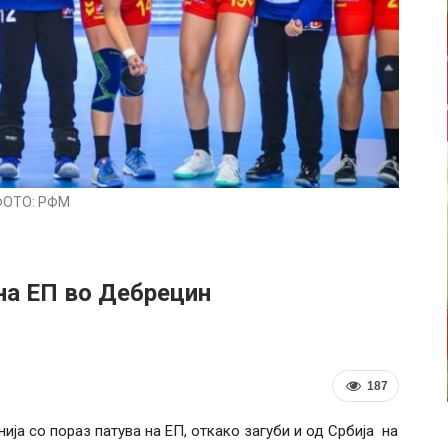
ФОТО: РФМ
на ЕП во Дебрецин
187
ја со пораз патува на ЕП, откако загуби и од Србија на