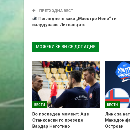
ПРЕТХОДНА ВЕСТ
Погледнете како „Маестро Нено“ ги
излудуваше Литванците
МОЖЕБИ ЌЕ ВИ СЕ ДОПАДНЕ
ВЕСТИ
ВЕСТИ
Во последен момент: Аце
Линк за на
Станковски го презеде
Македонија
Вардар Неготино
Острови