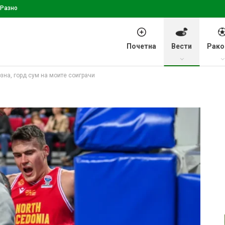
Разно
Почетна
Вести
Рако
зна, горд сум на моите соиграчи