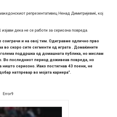
 македонскиот репрезентативец Ненад Димитријевиќ, кој
изјави дека не се работи за сериозна повреда.
е соиграчи и на овој тим. Одигравме одлично прво
а во скоро сите сегменти од играта . Домаќините
а голема поддршка од домашната публика, но мислам
о. Во последниот период доживеав повреда, но
а ништо сериозно. Иако постигнав 43 поени, не
добар натпревар во мојата кариера”.
Error9