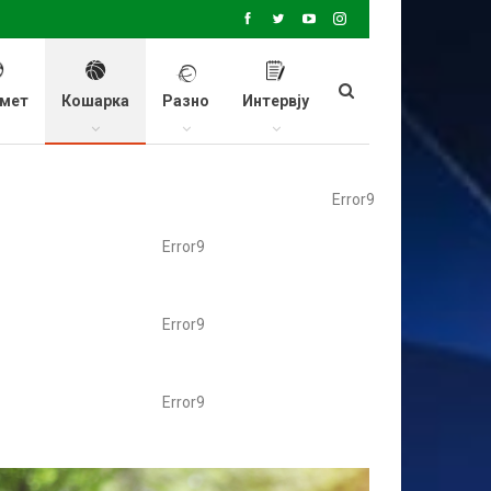
мет
Кошарка
Разно
Интервју
Error9
Error9
Error9
Error9