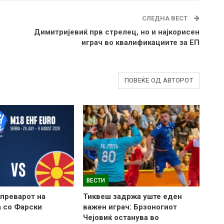
СЛЕДНА ВЕСТ
Димитријевиќ прв стрелец, но и најкорисен
играч во квалификациите за ЕП
ПОВЕЌЕ ОД АВТОРОТ
ВЕСТИ
тпреварот на
Тиквеш задржа уште еден
 со Фарски
важен играч: Брзоногиот
Чејовиќ останува во