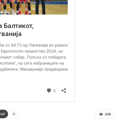
ail
248