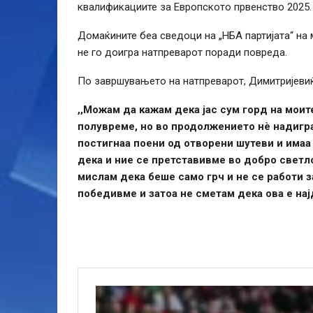
квалификациите за Европското првенство 2025.
Домаќините беа сведоци на „НБА партијата“ на
не го доигра натпреварот поради повреда.
По завршувањето на натпреварот, Димитријевиќ 
,,Можам да кажам дека јас сум горд на моит
полувреме, но во продолжението нѐ надигра
постигнаа поени од отворени шутеви и има
дека и ние се претставивме во добро светл
мислам дека беше само грч и не се работи з
победивме и затоа не сметам дека ова е нај