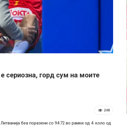
е сериозна, горд сум на моите
248
Литванија беа поразени со 94:72 во рамки од 4. коло од