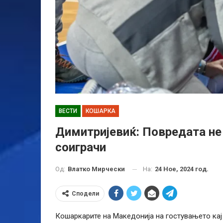
ВЕСТИ
КОШАРКА
Димитријевиќ: Повредата не 
соиграчи
На:
24 Ное, 2024 год.
Од:
Влатко Мирчески
Сподели
Кошаркарите на Македонија на гостувањето кај 