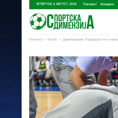
ЧЕТВРТОК, 6 АВГУСТ, 2026
Ракомет
Кошарка
Почетна
Вести
Димитријевиќ: Повредата не е серио