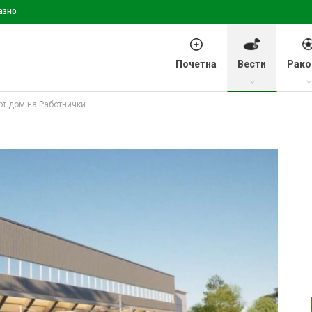
азно
Почетна
Вести
Рако
от дом на Работнички