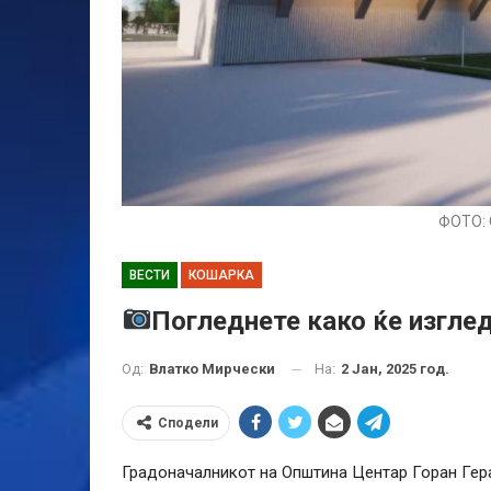
ФОТО: 
ВЕСТИ
КОШАРКА
Погледнете како ќе изгле
На:
2 Јан, 2025 год.
Од:
Влатко Мирчески
Сподели
Градоначалникот на Општина Центар Горан Гер