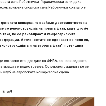
новата сала Работнички. Герасимовски вели дека
еконструирана спортска сала Работнички која што е
едонската кошарка, го враќаме достоинството на
е со реконструкција на првата фаза, каде што ќе
о така, ќе се реновираат и канцелариските
федерации. Активностите се одвиваат во полн ек,
конструкцијата и на втората фаза“, потенцира
иде согласно стандардите на ФИБА, со нови седишта,
атизација и подно греење. Со реконструкцијата ќе се
и клуб на европската кошаркарска сцена.
Error9