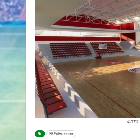
ФОТО:
КК Работнички