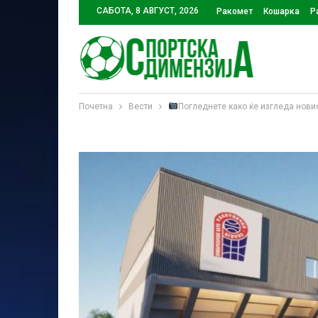
САБОТА, 8 АВГУСТ, 2026
Ракомет
Кошарка
Р
Почетна
Вести
Погледнете како ќе изгледа нови