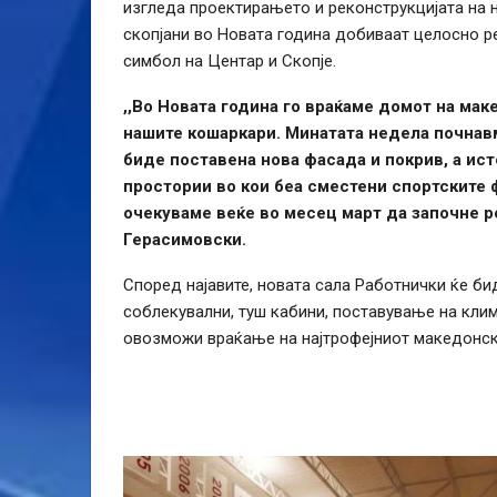
изгледа проектирањето и реконструкцијата на 
скопјани во Новата година добиваат целосно р
симбол на Центар и Скопје.
,,Во Новата година го враќаме домот на мак
нашите кошаркари. Минатата недела почнавм
биде поставена нова фасада и покрив, а ист
простории во кои беа сместени спортските 
очекуваме веќе во месец март да започне ре
Герасимовски.
Според најавите, новата сала Работнички ќе б
соблекувални, туш кабини, поставување на клим
овозможи враќање на најтрофејниот македонск