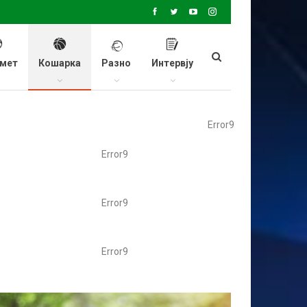
мет
Кошарка
Разно
Интервју
Error9
Error9
Error9
Error9