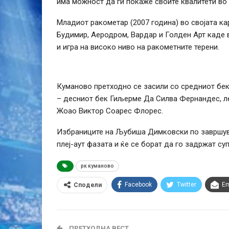
има можност да ги покаже своите квалитети во
Младиот ракометар (2007 година) во својата к
Будимир, Аеродром, Вардар и Голден Арт каде 
и игра на високо ниво на ракометните терени.
Куманово претходно се засили со средниот бек 
– десниот бек Гиљерме Да Силва Фернандес, л
Жоао Виктор Соарес Флорес.
Избраниците на Љубиша Димковски по завршува
плеј-аут фазата и ќе се борат да го задржат су
рк куманово
Facebook
Twitter
Em
Сподели
ПРЕТХОДНА ВЕСТ