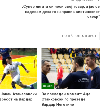
„Супер лигата си носи свој товар, а јас се
надевам дека го направив вистинскиот
чекор“
ПОВЕЌЕ ОД АВТОРОТ
ВЕСТИ
 Јован Атанасовски
Во последен момент: Аце
 дресот на Вардар
Станковски го презеде
Вардар Неготино