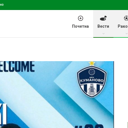
но
Почетна
Вести
Рако