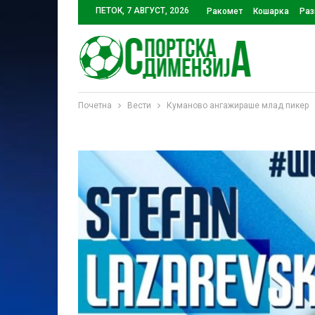
ПЕТОК, 7 АВГУСТ, 2026
Ракомет
Кошарка
Раз
Почетна
Вести
Куманово ангажираше млад пикер