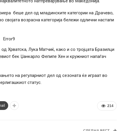
 најквалитетното натпреварување во Македонија.
ариера беше дел од младинските категории на Драчево,
во својата возрасна категорија бележи одлични настапи
Error9
од Хрватска, Лука Матчиќ, како и со тројцата Бразилци
евиот бек Џанкарло Фепипе Хен и кружниот напаѓач
њето на регуларниот дел од сезоната ќе играат во
перлигашкиот статус.
ail
214
СЛЕДНА ВЕСТ