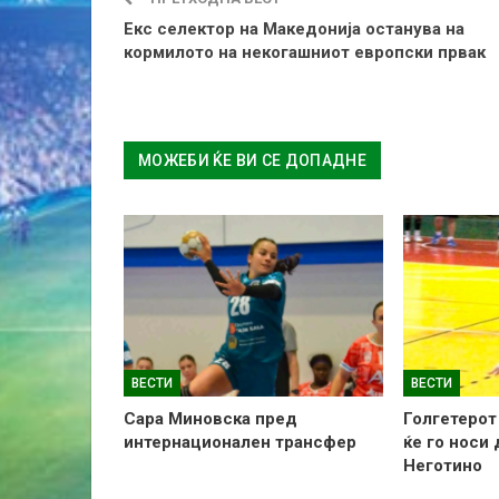
Екс селектор на Македонија останува на
кормилото на некогашниот европски првак
МОЖЕБИ ЌЕ ВИ СЕ ДОПАДНЕ
ВЕСТИ
ВЕСТИ
Сара Миновска пред
Голгетерот
интернационален трансфер
ќе го носи
Неготино