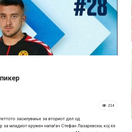
пикер
214
петтото засилување за вториот дел од
р за младиот кружен напаѓач Стефан Лазаревски, кој ќе