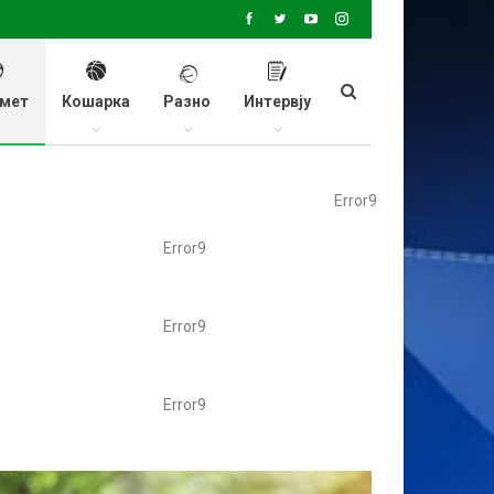
мет
Кошарка
Разно
Интервју
Error9
Error9
Error9
Error9