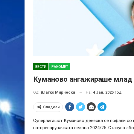
ВЕСТИ
РАКОМЕТ
Куманово ангажираше млад 
На:
4 Јан, 2025 год.
Од:
Влатко Мирчески
Сподели
Суперлигашот Куманово денеска се пофали со 
натпреварувачката сезона 2024/25. Станува збо