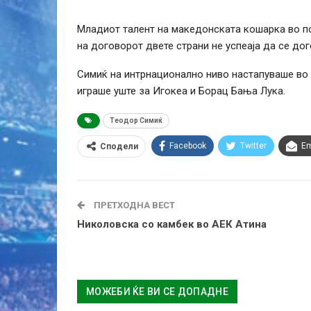
Младиот талент на македонската кошарка во п
на договорот двете страни не успеаја да се до
Симиќ на интрнационално ниво настапуваше во 
играше уште за Игокеа и Борац Бања Лука.
Теодор Симиќ
Facebook
Twitter
Em
Сподели
ПРЕТХОДНА ВЕСТ
Николовска со камбек во АЕК Атина
МОЖЕБИ ЌЕ ВИ СЕ ДОПАДНЕ