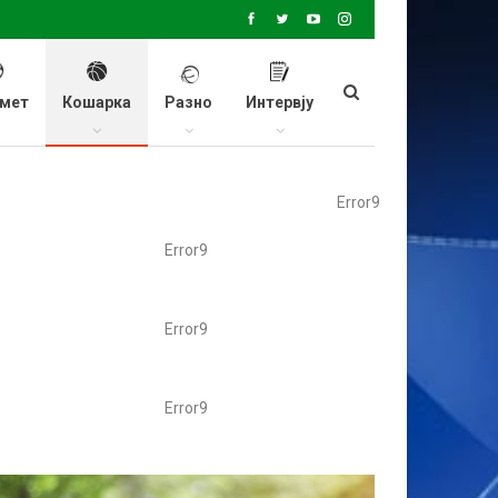
мет
Кошарка
Разно
Интервју
Error9
Error9
Error9
Error9