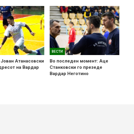
ВЕСТИ
 Јован Атанасовски
Во последен момент: Аце
 дресот на Вардар
Станковски го презеде
Вардар Неготино