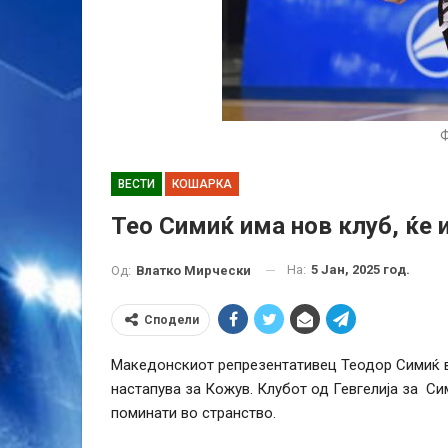
ВЕСТИ
КОШАРКА
Тео Симиќ има нов клуб, ќе 
На:
5 Јан, 2025 год.
Од:
Влатко Мирчески
Сподели
Македонскиот репрезентативец Теодор Симиќ в
настапува за Кожув. Клубот од Гевгелија за Си
поминати во странство.