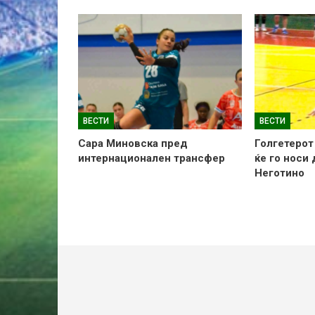
ВЕСТИ
ВЕСТИ
Сара Миновска пред
Голгетерот
интернационален трансфер
ќе го носи
Неготино