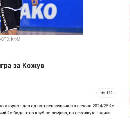
ФОТО: КФМ
игра за Кожув
180
о вториот дел од натпреварувачката сезона 2024/25 ќе
миќ ќе биде втор клуб во земјава, по неколкуте години