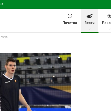
но
Почетна
Вести
Рако
 Кожув