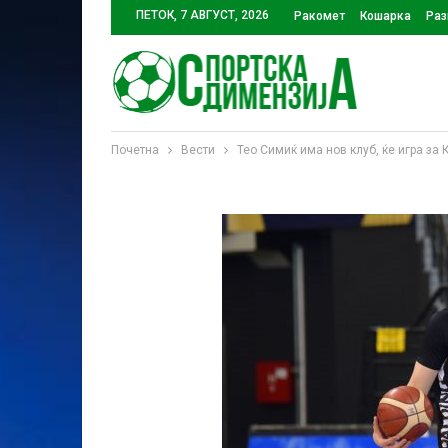
ПЕТОК, 7 АВГУСТ, 2026
Ракомет
Кошарка
Раз
Почетна
Вести
Тео Симиќ има нов клуб, ќе игра за