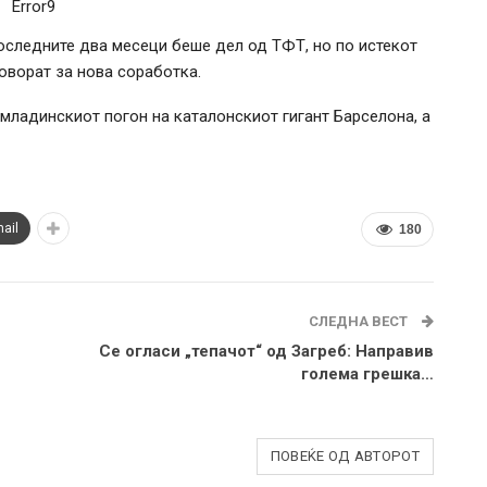
Error9
оследните два месеци беше дел од ТФТ, но по истекот
говорат за нова соработка.
младинскиот погон на каталонскиот гигант Барселона, а
ail
180
СЛЕДНА ВЕСТ
Се огласи „тепачот“ од Загреб: Направив
голема грешка…
ПОВЕЌЕ ОД АВТОРОТ