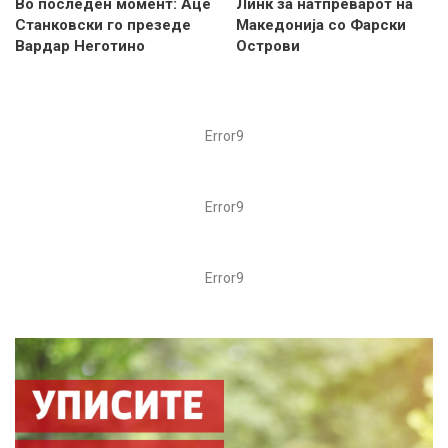
Во последен момент: Аце
Линк за натпреварот на
Станковски го презеде
Македонија со Фарски
Вардар Неготино
Острови
Error9
Error9
Error9