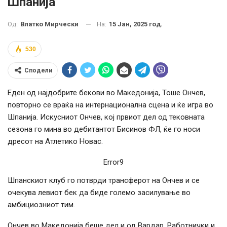
Шпанија
На:
15 Јан, 2025 год.
Од:
Влатко Мирчески
530
Сподели
Еден од најдобрите бекови во Македонија, Тоше Ончев,
повторно се враќа на интернационална сцена и ќе игра во
Шпанија. Искусниот Ончев, кој првиот дел од тековната
сезона го мина во дебитантот Бисинов ФЛ, ќе го носи
дресот на Атлетико Новас.
Error9
Шпанскиот клуб го потврди трансферот на Ончев и се
очекува левиот бек да биде големо засилување во
амбициозниот тим.
Ончев во Македонија беше дел и од Вардар, Работнички и