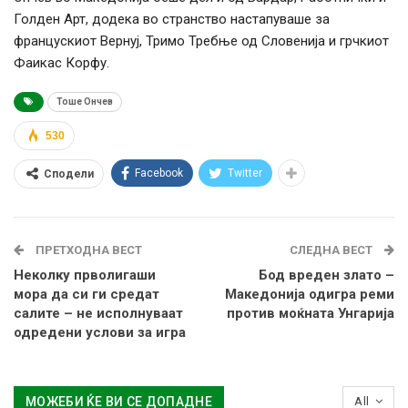
Голден Арт, додека во странство настапуваше за
францускиот Вернуj, Тримо Требње од Словенија и грчкиот
Фаикас Корфу.
Тоше Ончев
530
Facebook
Twitter
Сподели
ПРЕТХОДНА ВЕСТ
СЛЕДНА ВЕСТ
Неколку прволигаши
Бод вреден злато –
мора да си ги средат
Македонија одигра реми
салите – не исполнуваат
против моќната Унгарија
одредени услови за игра
МОЖЕБИ ЌЕ ВИ СЕ ДОПАДНЕ
All