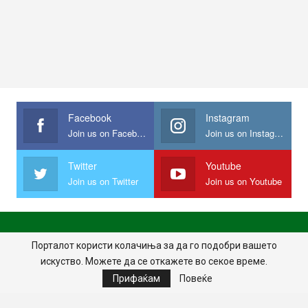
Facebook
Instagram
Join us on Facebook
Join us on Instagram
Twitter
Youtube
Join us on Twitter
Join us on Youtube
ПОЧЕТНА
ПОЛИТИКА НА ПРИВАТНОСТ
ИМПРЕСУМ
Порталот користи колачиња за да го подобри вашето
искуство. Можете да се откажете во секое време.
ПРАВИЛА НА КОРИСТЕЊЕ
Прифаќам
Повеќе
© 2024 - Сите права задржани.