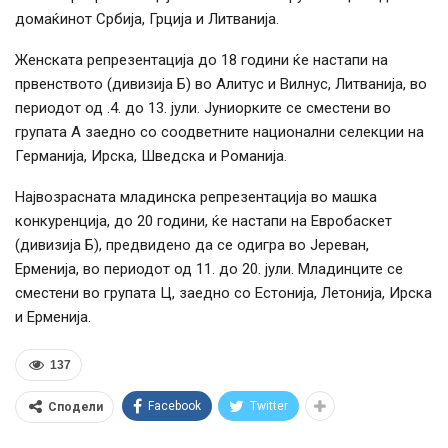
домаќинот Србија, Грција и Литванија.
Женската репрезентација до 18 години ќе настапи на
првенството (дивизија Б) во Алитус и Вилнус, Литванија, во
периодот од .4. до 13. јули. Јуниорките се сместени во
групата А заедно со соодветните национални селекции на
Германија, Ирска, Шведска и Романија.
Највозрасната младинска репрезентација во машка
конкуренција, до 20 години, ќе настапи на Евробаскет
(дивизија Б), предвидено да се одигра во Јереван,
Ерменија, во периодот од 11. до 20. јули. Младинците се
сместени во групата Ц, заедно со Естонија, Летонија, Ирска
и Ерменија.
137
Facebook
Twitter
Сподели