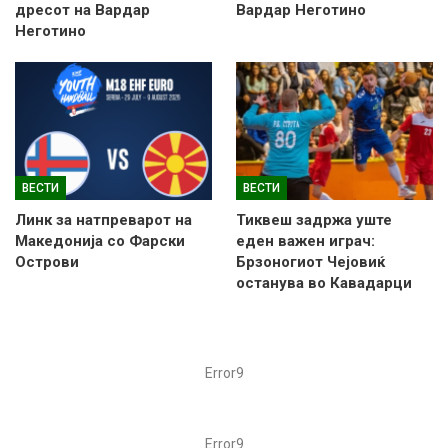
дресот на Вардар
Вардар Неготино
Неготино
ВЕСТИ
ВЕСТИ
Линк за натпреварот на
Тиквеш задржа уште
Македонија со Фарски
еден важен играч:
Острови
Брзоногиот Чејовиќ
останува во Кавадарци
Error9
Error9