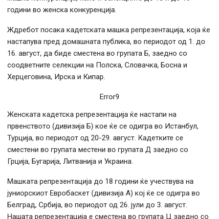
години во женска конкуренција.
Ждребот посака кадетската машка репрезентација, која ќе
настапува пред домашната публика, во периодот од 1. до
16. август, да биде сместена во групата Б, заедно со
соодветните селекции на Полска, Словачка, Босна и
Херцеговина, Ирска и Кипар.
Error9
Женската кадетска репрезентација ќе настапи на
првенството (дивизија Б) кое ќе се одигра во Истанбул,
Турција, во периодот од 20-29. август. Кадетките се
сместени во групата местени во групата Д заедно со
Грција, Бугарија, Литванија и Украина.
Машката репрезентација до 18 години ќе учествува на
јуниорскиот Евробаскет (дивизија А) кој ќе се одигра во
Белград, Србија, во периодот од 26. јули до 3. август.
Нашата репрезентација е сместена во групата Ц заедно со