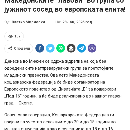
Македонските “лавови” во група со
јужниот сосед во европската елита!
На:
28 Јан, 2025 год.
Од:
Влатко Мирчески
137
Сподели
Денеска во Минхен се одржа ждрепка на која беа
одредени сите натпреварувачки групи за претстојните
младински првенства. Ова лето Македонската
кошаркарска федерација ќе биде организатор на
Европското првенство од Дивизијата „Б“ за кошаркари
„Под 16“ години, а ќе биде реализирано во нашиот главен
град – Скопје.
Освен оваа генерација, Кошаркарската Федерација ги
пријави за учество селекциите до 20 и до 18 години во
машка конкуренција, како и селекциите до 18 и до 16