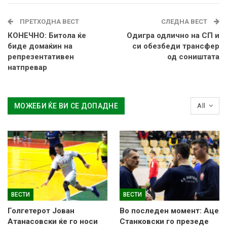
ПРЕТХОДНА ВЕСТ
СЛЕДНА ВЕСТ
КОНЕЧНО: Битола ќе
Одигра одлично на СП и
биде домаќин на
си обезбеди трансфер
репрезентативен
од соништата
натпревар
МОЖЕБИ ЌЕ ВИ СЕ ДОПАДНЕ
All
ВЕСТИ
ВЕСТИ
Голгетерот Јован
Во последен момент: Аце
Атанасовски ќе го носи
Станковски го презеде