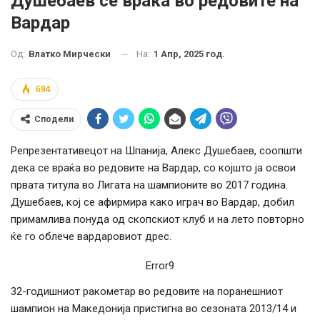
Душебаев се враќа во редовите на
Вардар
На:
1 Апр, 2025 год.
Од:
Влатко Мирчески
694
Сподели
Репрезентативецот на Шпанија, Алекс Душебаев, соопшти
дека се враќа во редовите на Вардар, со којшто ја освои
првата титула во Лигата на шампионите во 2017 година.
Душебаев, кој се афирмира како играч во Вардар, добил
примамлива понуда од скопскиот клуб и на лето повторно
ќе го облече вардаровиот дрес.
Error9
32-годишниот ракометар во редовите на поранешниот
шампион на Македонија пристигна во сезоната 2013/14 и