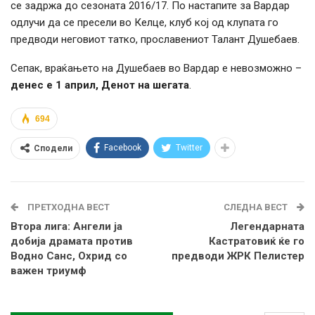
се задржа до сезоната 2016/17. По настапите за Вардар
одлучи да се пресели во Келце, клуб кој од клупата го
предводи неговиот татко, прославениот Талант Душебаев.
Сепак, враќањето на Душебаев во Вардар е невозможно –
денес е 1 април, Денот на шегата
.
694
Facebook
Twitter
Сподели
ПРЕТХОДНА ВЕСТ
СЛЕДНА ВЕСТ
Втора лига: Ангели ја
Легендарната
добија драмата против
Кастратовиќ ќе го
Водно Санс, Охрид со
предводи ЖРК Пелистер
важен триумф