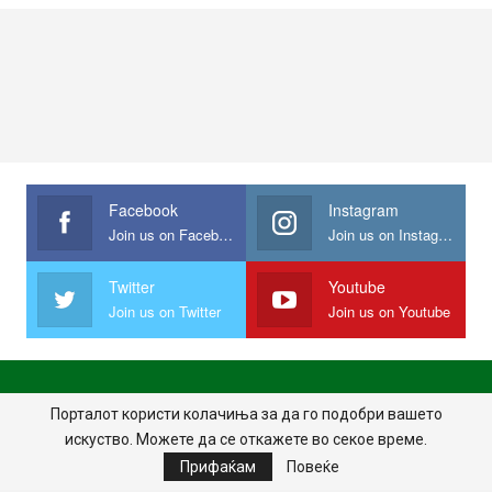
Facebook
Instagram
Join us on Facebook
Join us on Instagram
Twitter
Youtube
Join us on Twitter
Join us on Youtube
ПОЧЕТНА
ПОЛИТИКА НА ПРИВАТНОСТ
ИМПРЕСУМ
Порталот користи колачиња за да го подобри вашето
искуство. Можете да се откажете во секое време.
ПРАВИЛА НА КОРИСТЕЊЕ
Прифаќам
Повеќе