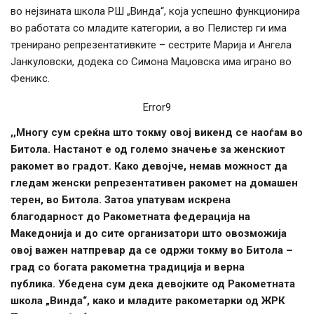
во нејзината школа РШ „Винда“, која успешно функционира
во работата со младите категории, а во Пелистер ги има
тренирано репрезентативките – сестрите Марија и Ангела
Јанкуловски, додека со Симона Маџовска има играно во
Феникс.
Error9
,,Многу сум среќна што токму овој викенд се наоѓам во
Битола. Настанот е од големо значење за женскиот
ракомет во градот. Како девојче, немав можност да
гледам женски репрезентативен ракомет на домашен
терен, во Битола. Затоа упатувам искрена
благодарност до Ракометната федерација на
Македонија и до сите организатори што овозможија
овој важен натпревар да се одржи токму во Битола –
град со богата ракометна традиција и верна
публика.
Убедена сум дека девојките од Ракометната
школа „Винда“, како и младите ракометарки од ЖРК