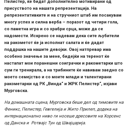
Пелистер, ќе бидат дополнително мотивирани од
присуството на нашата репрезентација. На
репрезентативките и на стручниот штаб им посакувам
многу успех и силна верба – поразот од четири гола,
со паметна игра и со храбри срца, може да се
надомести.
Искрено се надевам дека сите љубители
на ракометот ќе ја исполнат салата и ќе дадат
поддршка на нашите девојки. Овој натпревар има
особено значење за мене, бидејќи на теренот ќе
настапат мои поранешни соиграчки и ракометарки што
сум ги тренирала, а на трибините ќе навивам заедно со
моето семејство и со моите млади и талентирани
ракометарки од РК „Винда“ и ЖРК Пелистер“, изјави
Мурговска.
На домашната сцена, Мурговска беше дел од тимовите на
Феникс, Пелистер, Гевгелија и Жито Прилеп, додека на
интернационално ниво ги носеше дресовите на Хорсенс
од Данска и Ротвајс Тун од Швајцарија.