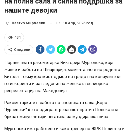
на полна сала и силна поддршка за
нашите девојки
На:
10 Апр, 2025 год.
Од:
Влатко Мирчески
434
Сподели
Поранешната ракометарка Викторија Мурговска, која
живее и работи во Швајцарија, моментално е во родната
Битола. Токму краткиот одмор во градот на конзулите ќе
го искористи и за гледање на женската сениорска
репрезентација на Македонија.
Ракометарките в сабота во спортската сала „Боро
Чурлевски“ ќе го одиграат реваншот против Полска и ќе
бркаат минус четири негатива за мундијалска виза.
Мурговска има работено и како тренер во ЖРК Пелистер и