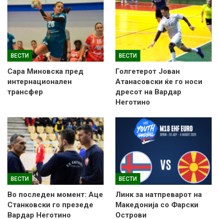
ВЕСТИ
ВЕСТИ
Сара Миновска пред
Голгетерот Јован
интернационален
Атанасовски ќе го носи
трансфер
дресот на Вардар
Неготино
ВЕСТИ
ВЕСТИ
Во последен момент: Аце
Линк за натпреварот на
Станковски го презеде
Македонија со Фарски
Вардар Неготино
Острови