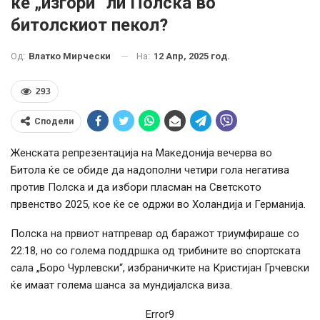
ќе „изгори“ ли Полска во
битолскиот пекол?
На:
12 Апр, 2025 год.
Од:
Влатко Мирчески
293
Сподели
Женската репрезентација на Македонија вечерва во
Битола ќе се обиде да надополни четири гола негатива
против Полска и да избори пласман на Светското
првенство 2025, кое ќе се одржи во Холандија и Германија.
Полска на првиот натпревар од баражот триумфираше со
22:18, но со голема поддршка од трибините во спортската
сала „Боро Чурлевски“, избраничките на Кристијан Грчевски
ќе имаат голема шанса за мундијалска виза.
Error9