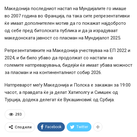
Македонија последниот настап на Мундијалите го имаше
во 2007 година во Франција, па така сите репрезентативки
ќе имаат дополнителен мотив да го покажат најдоброто
од себе пред битолската публика и да ја израдуваат
македонската јавност со пласман на Мундијалот 2025.
Репрезентативките на Македонија учествуваа на ЕП 2022 и
2024, и би било убаво да продолжат со настапи на
големите натпреварувања, бидејќи ќе имаат убава можност
за пласман и на континенталниот собир 2026.
Натпреварот меѓу Македонија и Полска е закажан за 19:00
часот, а правдата ќе ја делат Хатиполгу и Симшек од
Турција, додека делегат ќе Вукашиновиќ од Србија.
293
Facebook
Twitter
Сподели