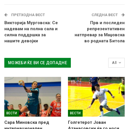
ПРЕТХОДНА ВЕСТ
СЛЕДНА ВЕСТ
Викторија Мурговска: Се
Прв и последен
надевам на полна сала и
репрезентативен
силна поддршка за
натпревар за Маџовска
нашите девојки
во родната Битола
МОЖЕБИ ЌЕ ВИ СЕ ДОПАДНЕ
All
ВЕСТИ
ВЕСТИ
Сара Миновска пред
Голгетерот Јован
интернационален
Атанасовски ќе го носи