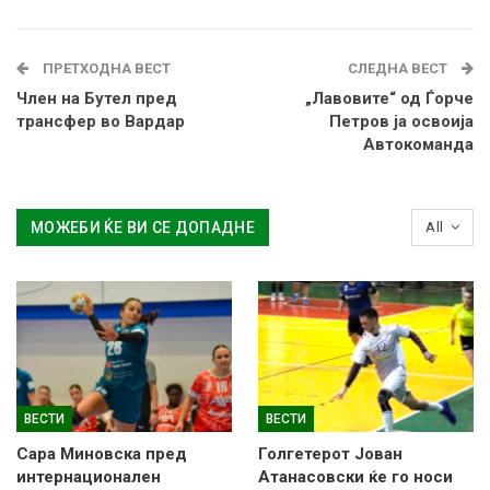
ПРЕТХОДНА ВЕСТ
СЛЕДНА ВЕСТ
Член на Бутел пред
„Лавовите“ од Ѓорче
трансфер во Вардар
Петров ја освоија
Автокоманда
МОЖЕБИ ЌЕ ВИ СЕ ДОПАДНЕ
All
ВЕСТИ
ВЕСТИ
Сара Миновска пред
Голгетерот Јован
интернационален
Атанасовски ќе го носи