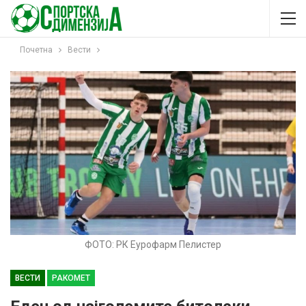
Почетна
Вести
ФОТО: РК Еурофарм Пелистер
ВЕСТИ
РАКОМЕТ