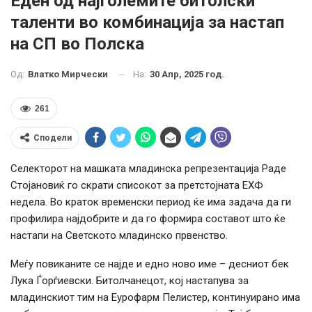
Еден од најголемите битолски
таленти во комбинација за настап
на СП во Полска
На:
30 Апр, 2025 год.
Од:
Влатко Мирчески
261
Сподели
Селекторот на машката младинска репрезентација Раде
Стојановиќ го скрати списокот за претстојната ЕХФ
недела. Во краток временски период ќе има задача да ги
профилира најдобрите и да го формира составот што ќе
настапи на Светското младинско првенство.
Меѓу повиканите се најде и едно ново име – десниот бек
Лука Ѓорѓиевски. Битолчанецот, кој настапува за
младинскиот тим на Еурофарм Пелистер, континуирано има