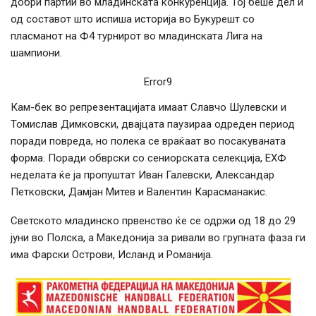
добри партии во младинската конкуренција. Тој беше дел и
од составот што испиша историја во Букурешт со
пласманот на Ф4 турнирот во младинската Лига на
шампиони.
Error9
Кам-бек во репрезентацијата имаат Славчо Шулевски и
Томислав Димковски, двајцата паузираа одреден период
поради повреда, но полека се враќаат во посакуваната
форма. Поради обврски со сениорската селекција, ЕХФ
неделата ќе ја пропуштат Иван Галевски, Александар
Петковски, Дамјан Митев и Валентин Карасманакис.
Светското младинско првенство ќе се одржи од 18 до 29
јуни во Полска, а Македонија за ривали во групната фаза ги
има Фарски Острови, Исланд и Романија.