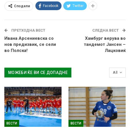
Facebook
Twitter
Сподели
ПРЕТХОДНА ВЕСТ
СЛЕДНА ВЕСТ
Ивана Арсениевска со
Хамбург верува во
нов предизвик, се сели
тандемот Јансен –
во Полска!
Лацковиќ
МОЖЕБИ ЌЕ ВИ СЕ ДОПАДНЕ
All
ВЕСТИ
ВЕСТИ