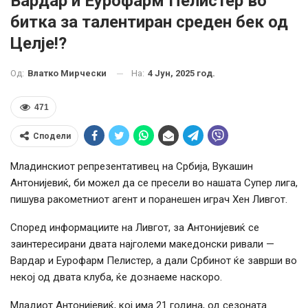
Вардар и Еурофарм Пелистер во
битка за талентиран среден бек од
Целје!?
На:
4 Јун, 2025 год.
Од:
Влатко Мирчески
471
Сподели
Младинскиот репрезентативец на Србија, Вукашин
Антонијевиќ, би можел да се пресели во нашата Супер лига,
пишува ракометниот агент и поранешен играч Хен Ливгот.
Според информациите на Ливгот, за Антонијевиќ се
заинтересирани двата најголеми македонски ривали —
Вардар и Еурофарм Пелистер, а дали Србинот ќе заврши во
некој од двата клуба, ќе дознаеме наскоро.
Младиот Антонијевиќ, кој има 21 година, од сезоната