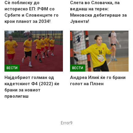
Сè поблиску до
Слетa во Словачка, па
историско ЕП: РФМ со
веднаш на терен:
Србите и Словенците го
Миновска дебитираше за
крои планот за 2034!
Јувента!
ВЕСТИ
ВЕСТИ
Најдобриот голман од
Андреа Илиќ ќе го брани
кадетскиот Ф4 (2022) ќе
голот на Плзен
брани за новиот
прволигаш
Error9