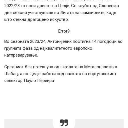
2022/23 го носи дресот на Целје. Со клубот од Словенија
две сезони учествуваше во Лигата на шампионите, каде
што стекна драгоцено искуство.
Error9
Во сезоната 2023/24, Антонијевиќ постигна 14 погодоци во
групната фаза од најквалитетното европско
натпреварување.
Средниот бек потекнува од школата на Металопластика
Шабац, а во Целје работи под палката на португалскиот
селектор Пауло Переира.