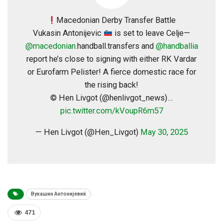
Macedonian Derby Transfer Battle
Vukasin Antonijevic
is set to leave Celje—
@macedonian
.handball.transfers and
@handballia
report he’s close to signing with either RK Vardar
or Eurofarm Pelister! A fierce domestic race for
the rising back!
© Hen Livgot (@henlivgot_news)…
pic.twitter.com/kVoupR6m57
— Hen Livgot (@Hen_Livgot)
May 30, 2025
Вукашин Антонијевиќ
471