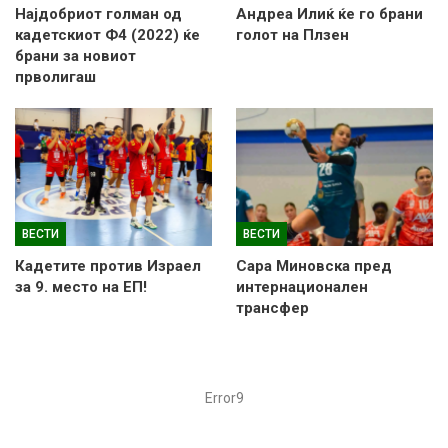
Најдобриот голман од
Андреа Илиќ ќе го брани
кадетскиот Ф4 (2022) ќе
голот на Плзен
брани за новиот
прволигаш
ВЕСТИ
ВЕСТИ
Кадетите против Израел
Сара Миновска пред
за 9. место на ЕП!
интернационален
трансфер
Error9