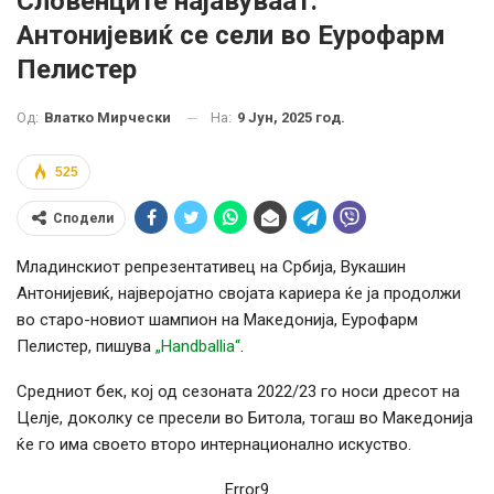
Словенците најавуваат:
Антонијевиќ се сели во Еурофарм
Пелистер
На:
9 Јун, 2025 год.
Од:
Влатко Мирчески
525
Сподели
Младинскиот репрезентативец на Србија, Вукашин
Антонијевиќ, најверојатно својата кариера ќе ја продолжи
во старо-новиот шампион на Македонија, Еурофарм
Пелистер, пишува
„Handballia“
.
Средниот бек, кој од сезоната 2022/23 го носи дресот на
Целје, доколку се пресели во Битола, тогаш во Македонија
ќе го има своето второ интернационално искуство.
Error9