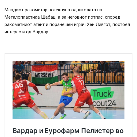
Младиот ракометар потекнува од школата на
Металопластика Шабац, а за неговиот потпис, според
ракометниот агент и поранешен играч Хен Ливгот, постоел
интерес и од Вардар.