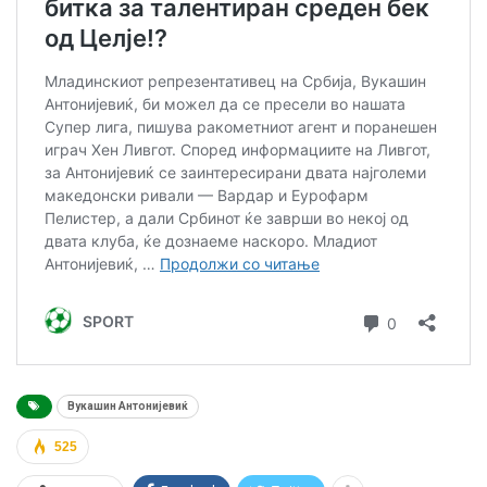
Вукашин Антонијевиќ
525