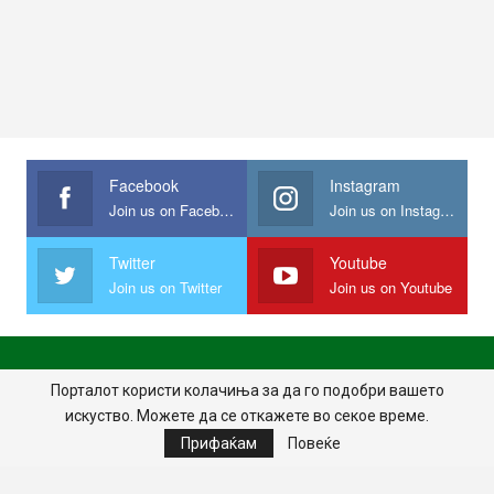
Facebook
Instagram
Join us on Facebook
Join us on Instagram
Twitter
Youtube
Join us on Twitter
Join us on Youtube
ПОЧЕТНА
ПОЛИТИКА НА ПРИВАТНОСТ
ИМПРЕСУМ
Порталот користи колачиња за да го подобри вашето
искуство. Можете да се откажете во секое време.
ПРАВИЛА НА КОРИСТЕЊЕ
Прифаќам
Повеќе
© 2024 - Сите права задржани.