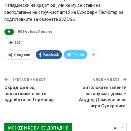
Калајџиески на крајот од јуни ќе му се стави на
располагање на стручниот штаб на Еурофарм Пелистер за
подготовките за сезоната 2025/26.
РК Еурофарм Пелистер
197
Facebook
Twitter
Сподели
ПРЕТХОДНА ВЕСТ
СЛЕДНА ВЕСТ
Охрид дел од
Битолските таленти
подготовките ќе ги
остануваат дома –
одработи во Германија
Андреј Дамчевски ќе
игра Супер лига!
МОЖЕБИ ЌЕ ВИ СЕ ДОПАДНЕ
All