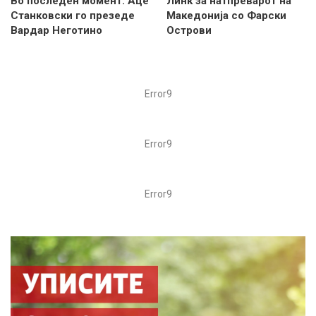
Во последен момент: Аце
Линк за натпреварот на
Станковски го презеде
Македонија со Фарски
Вардар Неготино
Острови
Error9
Error9
Error9