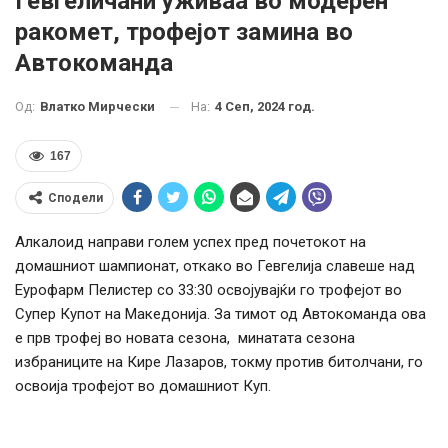
Гевгеличани уживаа во модерен
ракомет, трофејот замина во
Автокоманда
На:
4 Сеп, 2024 год.
Од:
Влатко Мирчески
167
Сподели
Алкалоид направи голем успех пред почетокот на
домашниот шампионат, откако во Гевгелија славеше над
Еурофарм Пелистер со 33:30 освојувајќи го трофејот во
Супер Купот на Македонија. За тимот од Автокоманда ова
е прв трофеј во новата сезона, минатата сезона
избраниците на Кире Лазаров, токму против битолчани, го
освоија трофејот во домашниот Куп.