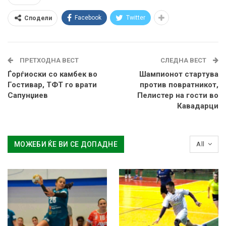
Facebook
Twitter
Сподели
ПРЕТХОДНА ВЕСТ
СЛЕДНА ВЕСТ
Ѓорѓиоски со камбек во
Шампионот стартува
Гостивар, ТФТ го врати
против повратникот,
Сапунџиев
Пелистер на гости во
Кавадарци
МОЖЕБИ ЌЕ ВИ СЕ ДОПАДНЕ
All