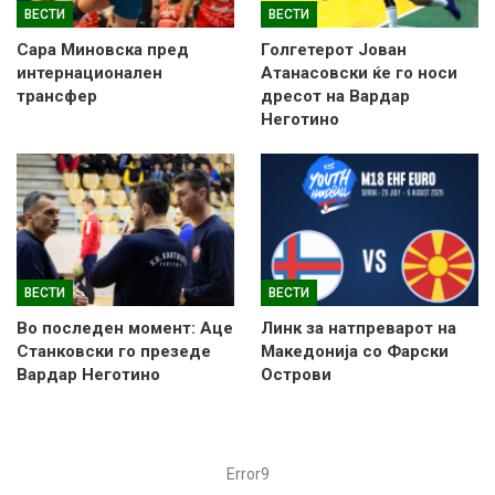
ВЕСТИ
ВЕСТИ
Сара Миновска пред
Голгетерот Јован
интернационален
Атанасовски ќе го носи
трансфер
дресот на Вардар
Неготино
ВЕСТИ
ВЕСТИ
Во последен момент: Аце
Линк за натпреварот на
Станковски го презеде
Македонија со Фарски
Вардар Неготино
Острови
Error9