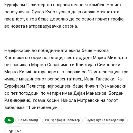
Еурофарм Пелистер да направи целосен камбек. Новиот
освојувач на Супер Купот успеа да ја одржи стекнатата
предност, а тоа беше доволно да се освои првиот трофеј
во новата натпреварувачка сезона.
Најефикасен во победничката екипа беше Никола
Костески со осум погодоци, шест додаде Марко Митев, по
пет запишаа Мартин Серафимов и Кристијан Симоноски.
Марко Кизиќ натпреварот го заврши со 12 интервенции, три
имаше младинскиот репрезентативец Иван Галевски. Кај
Еурофарм Пелистер најпрецизен беше Филип Кузмановски
со пет погодоци, по четири имаа Дејан Манасков, Богдан
Радивојевиќ, Усама Хосни. Никола Митревски на голот
забележа 11 интервенции.
РК Алкалоид
РК Еурофарм Пелистер
Супер Куп на Македонија
167