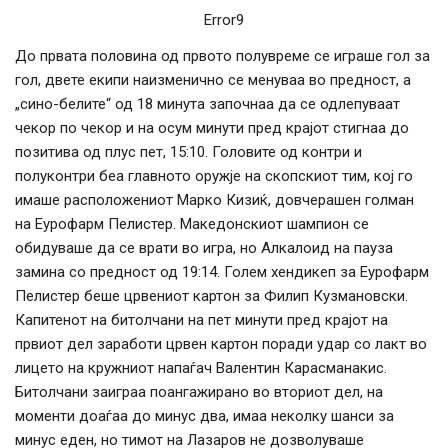
Error9
До првата половина од првото полувреме се играше гол за
гол, двете екипи наизменично се менуваа во предност, а
„сино-белите“ од 18 минута започнаа да се одлепуваат
чекор по чекор и на осум минути пред крајот стигнаа до
позитива од плус пет, 15:10. Головите од контри и
полуконтри беа главното оружје на скопскиот тим, кој го
имаше расположениот Марко Кизиќ, довчерашен голман
на Еурофарм Пелистер. Македонскиот шампион се
обидуваше да се врати во игра, но Алкалоид на пауза
замина со предност од 19:14. Голем хендикеп за Еурофарм
Пелистер беше црвениот картон за Филип Кузмановски.
Капитенот на битолчани на пет минути пред крајот на
првиот дел заработи црвен картон поради удар со лакт во
лицето на кружниот напаѓач Валентин Карасманакис.
Битолчани заиграа поангажирано во вториот дел, на
моменти доаѓаа до минус два, имаа неколку шанси за
минус еден, но тимот на Лазаров не дозволуваше