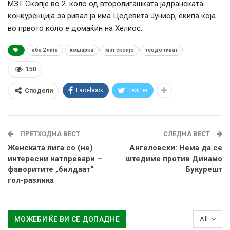
МЗТ Скопје во 2. коло од второлигашката јадранската
конкуренција за ривал ја има Цедевита Јуниор, екипа која
во првото коло е домаќин на Хелиос.
аба 2 лига
кошарка
мзт скопје
теодо тиват
150
Facebook
Twitter
Сподели
ПРЕТХОДНА ВЕСТ
СЛЕДНА ВЕСТ
Женската лига со (не)
Ангеловски: Нема да се
интересни натпревари –
штедиме против Динамо
фаворитите „билдаат“
Букурешт
гол-разлика
МОЖЕБИ ЌЕ ВИ СЕ ДОПАДНЕ
All