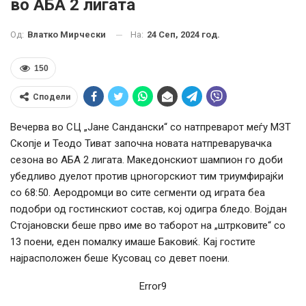
во АБА 2 лигата
На:
24 Сеп, 2024 год.
Од:
Влатко Мирчески
150
Сподели
Вечерва во СЦ „Јане Сандански“ со натпреварот меѓу МЗТ
Скопје и Теодо Тиват започна новата натпреварувачка
сезона во АБА 2 лигата. Македонскиот шампион го доби
убедливо дуелот против црногорскиот тим триумфирајќи
со 68:50. Аеродромци во сите сегменти од играта беа
подобри од гостинскиот состав, кој одигра бледо. Војдан
Стојановски беше прво име во таборот на „штрковите“ со
13 поени, еден помалку имаше Баковиќ. Кај гостите
најрасположен беше Кусовац со девет поени.
Error9