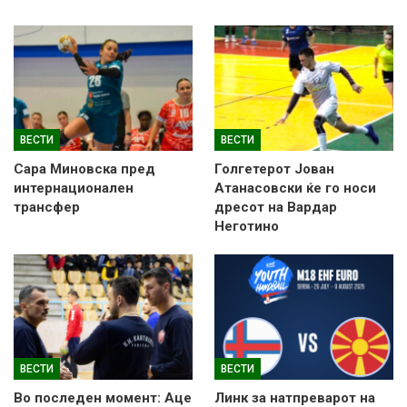
ВЕСТИ
ВЕСТИ
Сара Миновска пред
Голгетерот Јован
интернационален
Атанасовски ќе го носи
трансфер
дресот на Вардар
Неготино
ВЕСТИ
ВЕСТИ
Во последен момент: Аце
Линк за натпреварот на