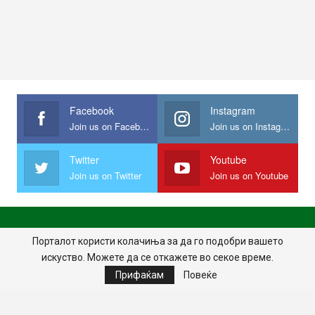
Facebook
Instagram
Join us on Facebook
Join us on Instagram
Twitter
Youtube
Join us on Twitter
Join us on Youtube
ПОЧЕТНА
ПОЛИТИКА НА ПРИВАТНОСТ
ИМПРЕСУМ
Порталот користи колачиња за да го подобри вашето
искуство. Можете да се откажете во секое време.
ПРАВИЛА НА КОРИСТЕЊЕ
Прифаќам
Повеќе
© 2024 - Сите права задржани.