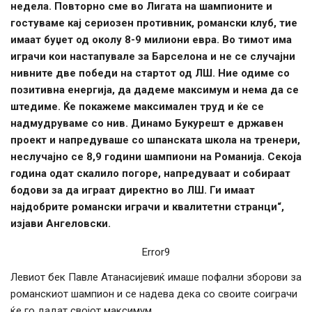
недела. Повторно сме во Лигата на шампионите и
гостуваме кај сериозен противник, романски клуб, тие
имаат буџет од околу 8-9 милиони евра. Во тимот има
играчи кои настапувале за Барселона и не се случајни
нивните две победи на стартот од ЛШ. Ние одиме со
позитивна енергија, да дадеме максимум и нема да се
штедиме. Ќе покажеме максимален труд и ќе се
надмудруваме со нив. Динамо Букурешт е државен
проект и напредуваше со шпанската школа на тренери,
неслучајно се 8,9 години шампиони на Романија. Секоја
година одат скалило погоре, напредуваат и собираат
бодови за да играат директно во ЛШ. Ги имаат
најдобрите романски играчи и квалитетни странци“,
изјави Ангеловски.
Error9
Левиот бек Павле Атанасијевиќ имаше пофални зборови за
романскиот шампион и се надева дека со своите соиграчи
ќе го дадат својот максимум.