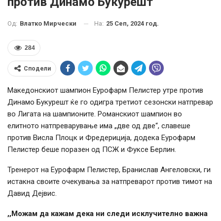
против Динамо Букурешт
На:
25 Сеп, 2024 год.
Од:
Влатко Мирчески
284
Сподели
Македонскиот шампион Еурофарм Пелистер утре против
Динамо Букурешт ќе го одигра третиот сезонски натпревар
во Лигата на шампионите. Романскиот шампион во
елитното натпреварување има „две од две“, славеше
против Висла Плоцк и Фредериција, додека Еурофарм
Пелистер беше поразен од ПСЖ и Фуксе Берлин.
Тренерот на Еурофарм Пелистер, Бранислав Ангеловски, ги
истакна своите очекувања за натпреварот против тимот на
Давид Дејвис.
,,Можам да кажам дека ни следи исклучително важна