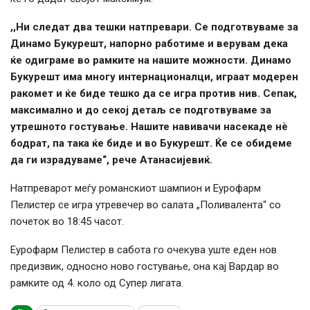
,,Ни следат два тешки натпревари. Се подготвуваме за
Динамо Букурешт, напорно работиме и верувам дека
ќе одиграме во рамките на нашите можности. Динамо
Букурешт има многу интернационалци, играат модерен
ракомет и ќе биде тешко да се игра против нив. Сепак,
максимално и до секој детаљ се подготвуваме за
утрешното гостување. Нашите навивачи насекаде нè
бодрат, па така ќе биде и во Букурешт. Ќе се обидеме
да ги израдуваме“, рече Атанасијевиќ.
Натпреварот меѓу романскиот шампион и Еурофарм
Пелистер се игра утревечер во салата „Поливалента“ со
почеток во 18:45 часот.
Еурофарм Пелистер в сабота го очекува уште еден нов
предизвик, односно ново гостување, она кај Вардар во
рамките од 4. коло од Супер лигата.