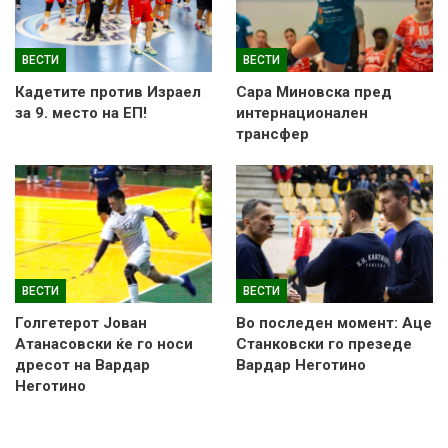
ВЕСТИ
ВЕСТИ
Кадетите против Израел
Сара Миновска пред
за 9. место на ЕП!
интернационален
трансфер
ВЕСТИ
ВЕСТИ
Голгетерот Јован
Во последен момент: Аце
Атанасовски ќе го носи
Станковски го презеде
дресот на Вардар
Вардар Неготино
Неготино