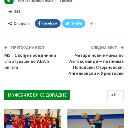
Лига на шампиони мажи
ракомет
284
Facebook
Twitter
Сподели
ПРЕТХОДНА ВЕСТ
СЛЕДНА ВЕСТ
МЗТ Скопје победнички
Четири нови имиња во
стартуваше во АБА 2
Автокоманда – потпишаа
лигата
Поповски, Стојановски,
Анѓелковски и Христоски
МОЖЕБИ ЌЕ ВИ СЕ ДОПАДНЕ
All