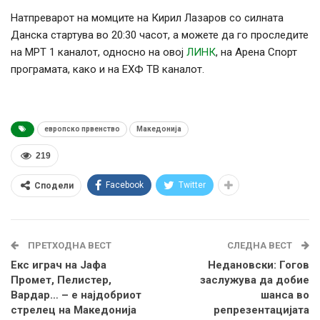
Натпреварот на момците на Кирил Лазаров со силната
Данска стартува во 20:30 часот, а можете да го проследите
на МРТ 1 каналот, односно на овој
ЛИНК
, на Арена Спорт
програмата, како и на ЕХФ ТВ каналот.
европско првенство
Македонија
219
Facebook
Twitter
Сподели
ПРЕТХОДНА ВЕСТ
СЛЕДНА ВЕСТ
Екс играч на Јафа
Недановски: Гогов
Промет, Пелистер,
заслужува да добие
Вардар… – е најдобриот
шанса во
стрелец на Македонија
репрезентацијата