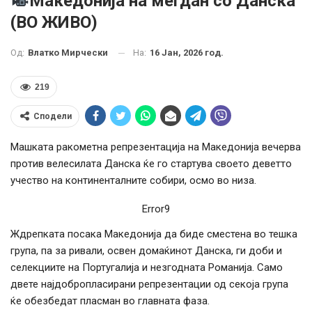
Македонија на мегдан со Данска
(ВО ЖИВО)
На:
16 Јан, 2026 год.
Од:
Влатко Мирчески
219
Сподели
Машката ракометна репрезентација на Македонија вечерва
против велесилата Данска ќе го стартува своето деветто
учество на континенталните собири, осмо во низа.
Error9
Ждрепката посака Македонија да биде сместена во тешка
група, па за ривали, освен домаќинот Данска, ги доби и
селекциите на Португалија и незгодната Романија. Само
двете најдобропласирани репрезентации од секоја група
ќе обезбедат пласман во главната фаза.