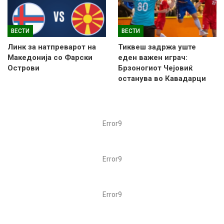
ВЕСТИ
ВЕСТИ
Линк за натпреварот на
Тиквеш задржа уште
Македонија со Фарски
еден важен играч:
Острови
Брзоногиот Чејовиќ
останува во Кавадарци
Error9
Error9
Error9