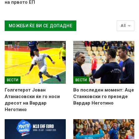
на првото ЕП
МОЖЕБИ ЌЕ ВИ СЕ ДОПАДНЕ
All
ВЕСТИ
ВЕСТИ
Голгетерот Јован
Во последен момент: Аце
Атанасовски ќе го носи
Станковски го презеде
дресот на Вардар
Вардар Неготино
Неготино