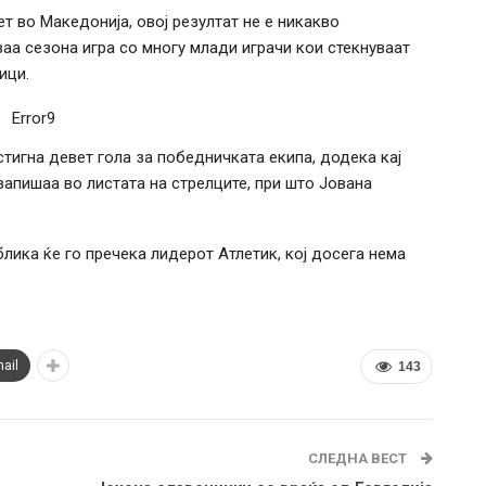
т во Македонија, овој резултат не е никакво
аа сезона игра со многу млади играчи кои стекнуваат
ици.
Error9
стигна девет гола за победничката екипа, додека кај
апишаа во листата на стрелците, при што Јована
блика ќе го пречека лидерот Атлетик, кој досега нема
ail
143
СЛЕДНА ВЕСТ