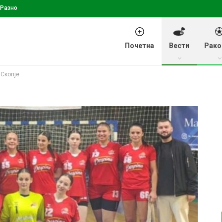
Разно
Почетна
Вести
Рако
 Скопје