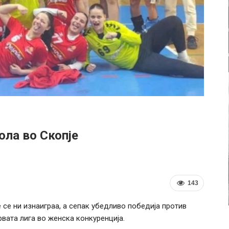
ола во Скопје
143
 се ни изнаиграа, а сепак убедливо победија против
рвата лига во женска конкуренција.