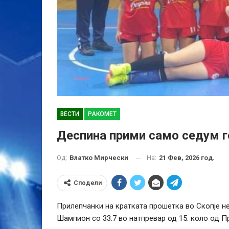
ВЕСТИ
РАКОМЕТ
Деспина прими само седум г
На:
21 Фев, 2026 год.
Од:
Влатко Мирчески
Сподели
Прилепчанки на кратката прошетка во Скопје не
Шампион со 33:7 во натпревар од 15. коло од П