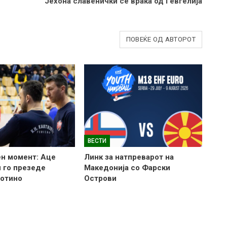
Јехона славенички се враќа од Гевгелија
ПОВЕЌЕ ОД АВТОРОТ
ВЕСТИ
н момент: Аце
Линк за натпреварот на
 го презеде
Македонија со Фарски
готино
Острови