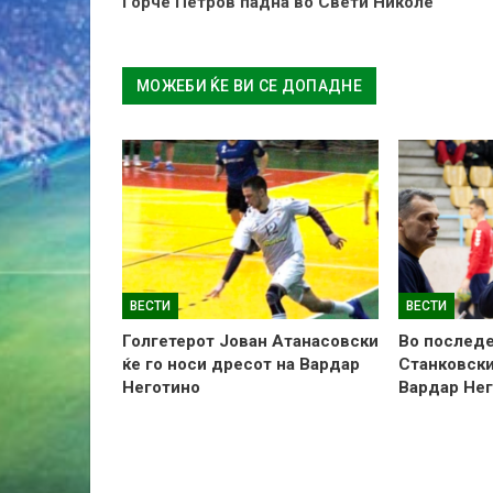
Ѓорче Петров падна во Свети Николе
МОЖЕБИ ЌЕ ВИ СЕ ДОПАДНЕ
ВЕСТИ
ВЕСТИ
Голгетерот Јован Атанасовски
Во последе
ќе го носи дресот на Вардар
Станковски
Неготино
Вардар Не