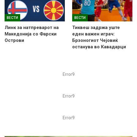
ВЕСТИ
ВЕСТИ
Линк за натпреварот на
Тиквеш задржа уште
Македонија со Фарски
еден важен играч:
Острови
Брзоногиот Чејовиќ
останува во Кавадарци
Error9
Error9
Error9