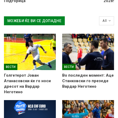
Подгорица
2028!
МОЖЕБИ ЌЕ ВИ СЕ ДОПАДНЕ
All
ВЕСТИ
ВЕСТИ
Голгетерот Јован
Во последен момент: Аце
Атанасовски ќе го носи
Станковски го презеде
дресот на Вардар
Вардар Неготино
Неготино