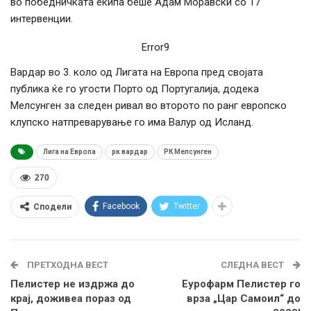
во победничката екипа беше Адам Моравски со 17
интервенции.
Error9
Вардар во 3. коло од Лигата на Европа пред својата
публика ќе го угости Порто од Португалија, додека
Мелсунген за следен ривал во второто по ранг европско
клупско натпреварување го има Валур од Исланд.
Лига на Европа
рк вардар
РК Мелсунген
270
Facebook
Twitter
Сподели
ПРЕТХОДНА ВЕСТ
СЛЕДНА ВЕСТ
Пелистер не издржа до
Еурофарм Пелистер го
крај, доживеа пораз од
врза „Цар Самоил“ до