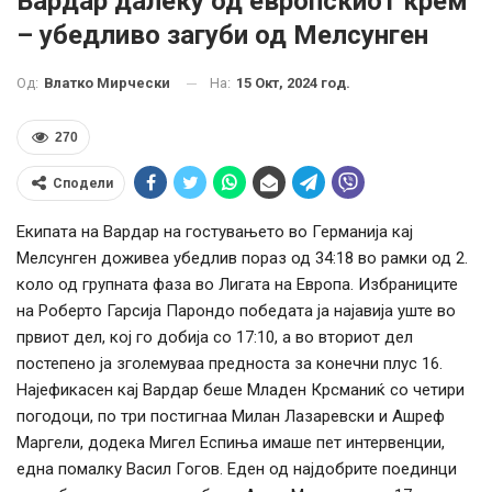
Вардар далеку од европскиот крем
– убедливо загуби од Мелсунген
На:
15 Окт, 2024 год.
Од:
Влатко Мирчески
270
Сподели
Екипата на Вардар на гостувањето во Германија кај
Мелсунген доживеа убедлив пораз од 34:18 во рамки од 2.
коло од групната фаза во Лигата на Европа. Избраниците
на Роберто Гарсија Парондо победата ја најавија уште во
првиот дел, кој го добија со 17:10, а во вториот дел
постепено ја зголемуваа предноста за конечни плус 16.
Најефикасен кај Вардар беше Младен Крсманиќ со четири
погодоци, по три постигнаа Милан Лазаревски и Ашреф
Маргели, додека Мигел Еспиња имаше пет интервенции,
една помалку Васил Гогов. Еден од најдобрите поединци