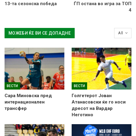
13-та сезонска победа
ЃП остана во игра за ТОП
4
МОЖЕБИ ЌЕ ВИ СЕ ДОПАДНЕ
All
ВЕСТИ
ВЕСТИ
Сара Миновска пред
Голгетерот Јован
интернационален
Атанасовски ќе го носи
трансфер
дресот на Вардар
Неготино