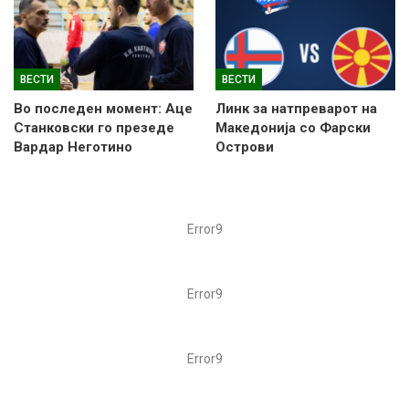
ВЕСТИ
ВЕСТИ
Во последен момент: Аце
Линк за натпреварот на
Станковски го презеде
Македонија со Фарски
Вардар Неготино
Острови
Error9
Error9
Error9