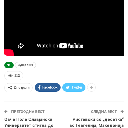
Супер лига
113
Facebook
Twitter
Сподели
ПРЕТХОДНА ВЕСТ
СЛЕДНА ВЕСТ
Овче Поле Славјански
Ристевски со „десетка“
Универзитет стигна до
во Гевгелија, Македонија