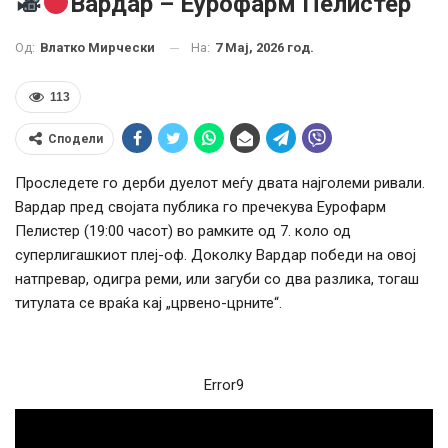
Вардар – Еурофарм Пелистер
На:
7 Мај, 2026 год.
Од:
Влатко Мирчески
113
Сподели
Проследете го дерби дуелот меѓу двата најголеми ривали.
Вардар пред својата публика го пречекува Еурофарм
Пелистер (19:00 часот) во рамките од 7. коло од
суперлигашкиот плеј-оф. Доколку Вардар победи на овој
натпревар, одигра реми, или загуби со два разлика, тогаш
титулата се враќа кај „црвено-црните“.
Error9