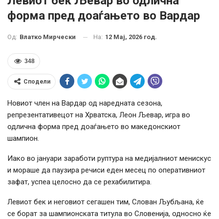
Левиот бек Љевар во одлична
форма пред доаѓањето во Вардар
На:
12 Мај, 2026 год.
Од:
Влатко Мирчески
348
Сподели
Новиот член на Вардар од наредната сезона,
репрезентативецот на Хрватска, Леон Љевар, игра во
одлична форма пред доаѓањето во македонскиот
шампион.
Иако во јануари заработи руптура на медијалниот менискус
и мораше да паузира речиси еден месец по оперативниот
зафат, успеа целосно да се рехабилитира.
Левиот бек и неговиот сегашен тим, Слован Љубљана, ќе
се борат за шампионската титула во Словенија, односно ќе