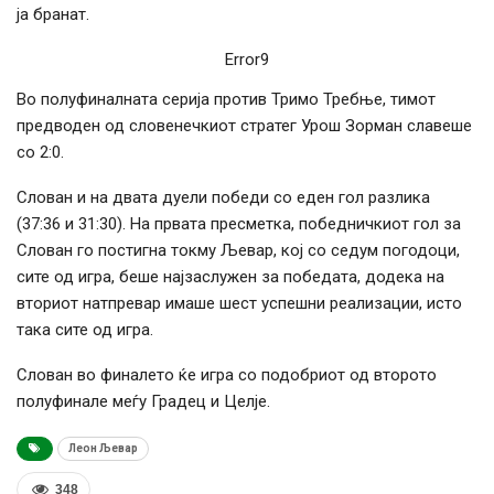
ја бранат.
Error9
Во полуфиналната серија против Тримо Требње, тимот
предводен од словенечкиот стратег Урош Зорман славеше
со 2:0.
Слован и на двата дуели победи со еден гол разлика
(37:36 и 31:30). На првата пресметка, победничкиот гол за
Слован го постигна токму Љевар, кој со седум погодоци,
сите од игра, беше најзаслужен за победата, додека на
вториот натпревар имаше шест успешни реализации, исто
така сите од игра.
Слован во финалето ќе игра со подобриот од второто
полуфинале меѓу Градец и Целје.
Леон Љевар
348