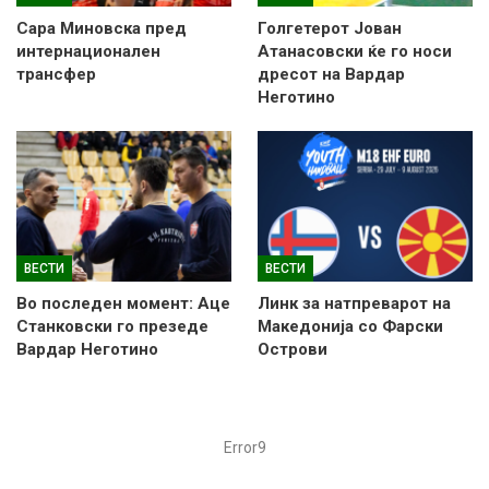
Сара Миновска пред
Голгетерот Јован
интернационален
Атанасовски ќе го носи
трансфер
дресот на Вардар
Неготино
ВЕСТИ
ВЕСТИ
Во последен момент: Аце
Линк за натпреварот на
Станковски го презеде
Македонија со Фарски
Вардар Неготино
Острови
Error9