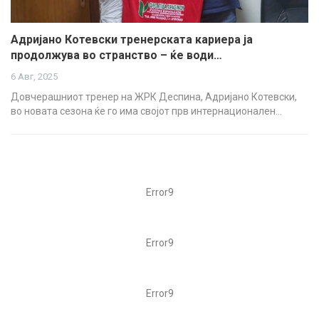
Адријано Котевски тренерската кариера ја
продолжува во странство – ќе води…
6 Авг, 2025
Довчерашниот тренер на ЖРК Деспина, Адријано Котевски,
во новата сезона ќе го има својот прв интернационален…
Error9
Error9
Error9