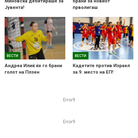
Миновска дебитираше за
брани за новиот
Јувента!
прволигаш
ВЕСТИ
ВЕСТИ
Андреа Илиќ ќе го брани
Кадетите против Израел
голот на Плзен
за 9. место на ЕП!
Error9
Error9