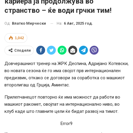
кариера ја продолжува во
странство – ќе води грчки тим!
На:
6 Авг, 2025 год.
Од:
Влатко Мирчески
1,042
Сподели
Довчерашниот тренер на ЖРК Деспина, Адријано Котевски,
во новата сезона ќе го има својот прв интернационален
предизвик, откако се договори за соработка со машкиот
второлигаш од Грција, Аминтас.
Прилепчанецот повторно ќе има можност да работи во
машкиот ракомет, овојпат на интернационално ниво, во
клуб каде што главните цели ќе бидат развој на тимот.
Error9