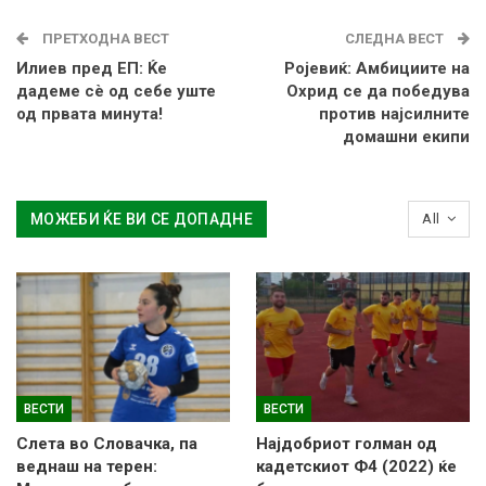
ПРЕТХОДНА ВЕСТ
СЛЕДНА ВЕСТ
Илиев пред ЕП: Ќе
Ројевиќ: Амбициите на
дадеме сѐ од себе уште
Охрид се да победува
од првата минута!
против најсилните
домашни екипи
МОЖЕБИ ЌЕ ВИ СЕ ДОПАДНЕ
All
ВЕСТИ
ВЕСТИ
Слетa во Словачка, па
Најдобриот голман од
веднаш на терен:
кадетскиот Ф4 (2022) ќе