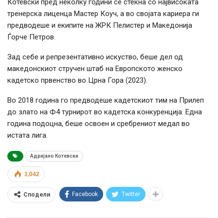
Котевски пред неколку години се стекна со највисоката
тренерска лиценца Мастер Коуч, а во својата кариера ги
предводеше и екипите на ЖРК Пелистер и Македонија
Ѓорче Петров.
Зад себе и репрезентативно искуство, беше дел од
македонскиот стручен штаб на Европското женско
кадетско првенство во Црна Гора (2023).
Во 2018 година го предводеше кадетскиот тим на Прилеп
до злато на Ф4 турнирот во кадетска конкуренција. Една
година подоцна, беше освоен и сребрениот медал во
истата лига.
Адријано Котевски
1,042
Facebook
Twitter
Сподели