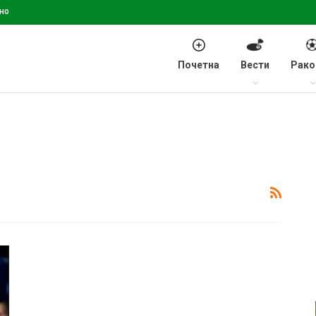
но
Почетна
Вести
Рако