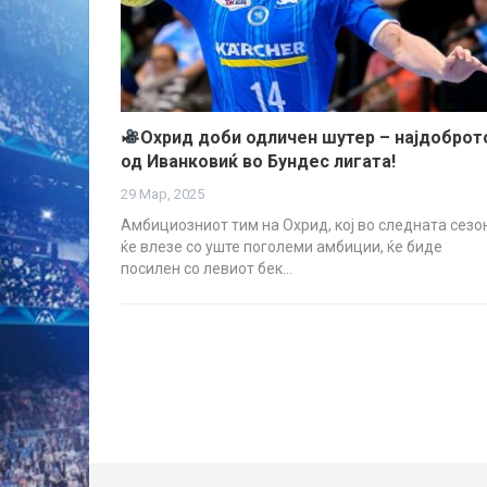
Охрид доби одличен шутер – најдоброт
од Иванковиќ во Бундес лигата!
29 Мар, 2025
Амбициозниот тим на Охрид, кој во следната сезо
ќе влезе со уште поголеми амбиции, ќе биде
посилен со левиот бек…