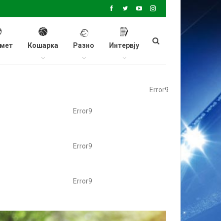
мет
Кошарка
Разно
Интервју
Error9
Error9
Error9
Error9