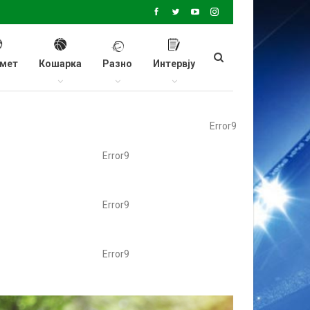
мет
Кошарка
Разно
Интервју
Error9
Error9
Error9
Error9