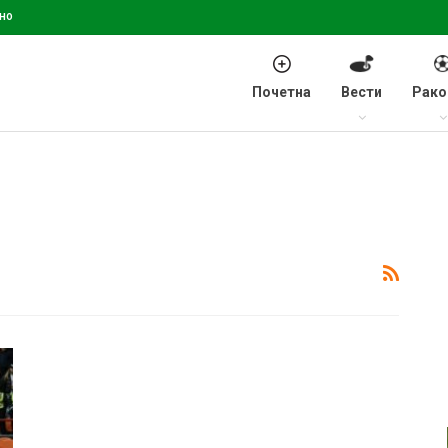
но
Почетна
Вести
Рако