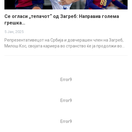
Се огласи „тепачот“ од Загреб: Направив голема
грешка…
5 Јан, 2025
Репрезентативецот на Србија и довчерашен член на Загреб,
Милош Кос, својата кариера во странство ќе ја продолжи во…
Error9
Error9
Error9