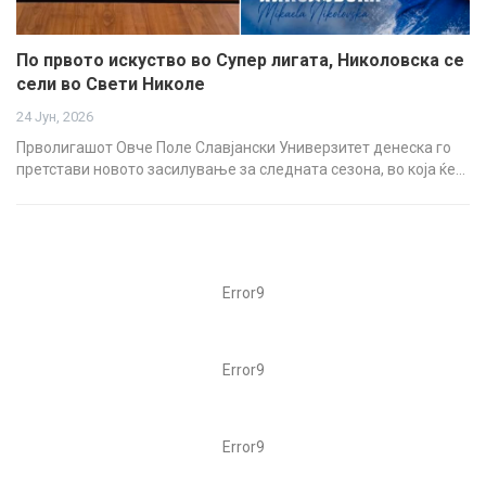
По првото искуство во Супер лигата, Николовска се
сели во Свети Николе
24 Јун, 2026
Прволигашот Овче Поле Славјански Универзитет денеска го
претстави новото засилување за следната сезона, во која ќе…
Error9
Error9
Error9