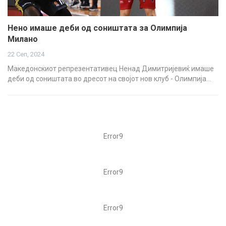
Нено имаше деби од соништата за Олимпија
Милано
22 Сеп, 2024
Македонскиот репрезентативец Ненад Димитријевиќ имаше
деби од соништата во дресот на својот нов клуб - Олимпија…
Error9
Error9
Error9