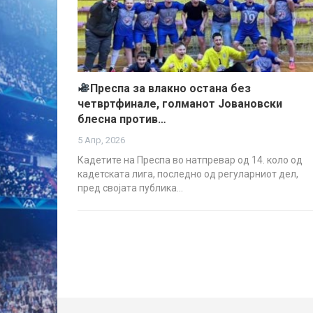
Преспа за влакно остана без
четвртфинале, голманот Јовановски
блесна против…
5 Апр, 2026
Кадетите на Преспа во натпревар од 14. коло од
кадетската лига, последно од регуларниот дел,
пред својата публика…