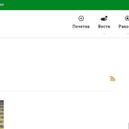
но
Почетна
Вести
Рако