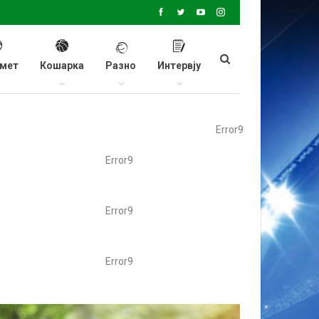
мет
Кошарка
Разно
Интервју
Error9
Error9
Error9
Error9