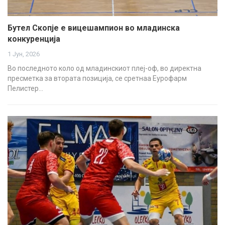
Бутел Скопје е вицешампион во младинска
конкуренција
1 Јун, 2026
Во последното коло од младинскиот плеј-оф, во директна
пресметка за втората позиција, се сретнаа Еурофарм
Пелистер…