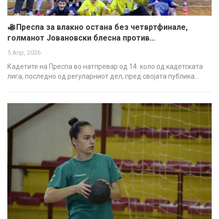
Преспа за влакно остана без четвртфинале,
голманот Јовановски блесна против…
5 Апр, 2026
Кадетите на Преспа во натпревар од 14. коло од кадетската
лига, последно од регуларниот дел, пред својата публика…