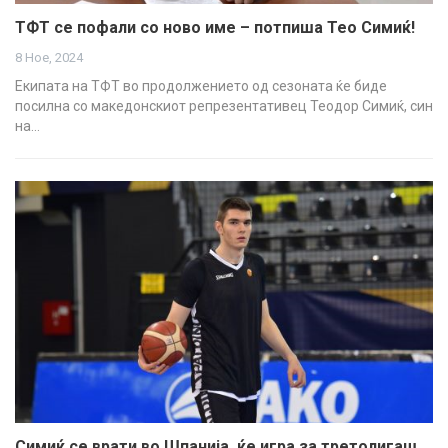
ТФТ се пофали со ново име – потпиша Тео Симиќ!
8 Ное, 2024
Екипата на ТФТ во продолжението од сезоната ќе биде
посилна со македонскиот репрезентативец Теодор Симиќ, син
на…
Симиќ се врати во Шпанија, ќе игра за третолигаш