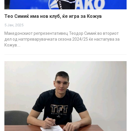
Тео Симиќ има нов клуб, ќе игра за Кожув
5 Јан, 2025
Македонскиот репрезентативец Теодор Симиќ во вториот
дел од натпреварувачката сезона 2024/25 ќе настапува за
Кожув.…