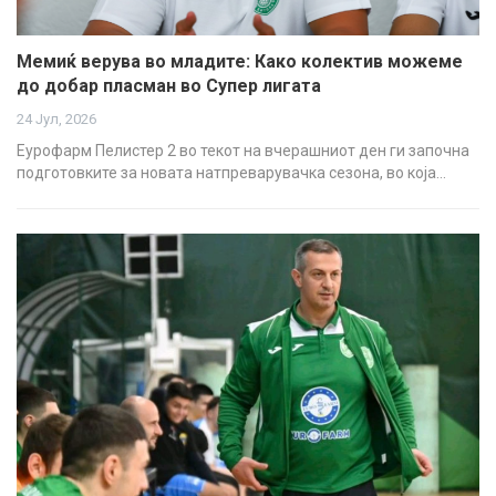
Мемиќ верува во младите: Како колектив можеме
до добар пласман во Супер лигата
24 Јул, 2026
Еурофарм Пелистер 2 во текот на вчерашниот ден ги започна
подготовките за новата натпреварувачка сезона, во која…