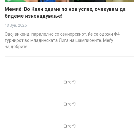
Мемиќ: Во Келн одиме по нов успех, очекувам да
бидеме изненадување!
13 Јун, 2025
Овој викенд, паралелно со сениорскиот, ќе се одржи Ф4
турнирот во младинската Лига на шампионите. Меѓу
најдобрите…
Error9
Error9
Error9