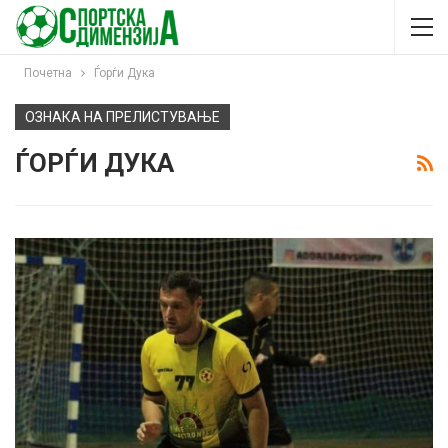
Почетна
Ѓорѓи Дука
ОЗНАКА НА ПРЕЛИСТУВАЊЕ
ЃОРЃИ ДУКА