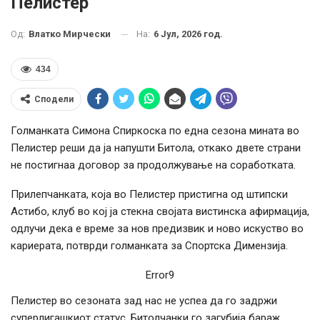
Пелистер
На:
6 Јул, 2026 год.
Од:
Влатко Мирчески
434
Сподели
Голманката Симона Спиркоска по една сезона мината во
Пелистер реши да ја напушти Битола, откако двете страни
не постигнаа договор за продолжување на соработката.
Прилепчанката, која во Пелистер пристигна од штипски
Астибо, клуб во кој ја стекна својата вистинска афирмација,
одлучи дека е време за нов предизвик и ново искуство во
кариерата, потврди голманката за Спортска Димензија.
Error9
Пелистер во сезоната зад нас не успеа да го задржи
суперлигашкиот статус. Битолчанки го загубија бараж