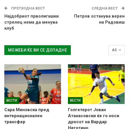
ПРЕТХОДНА ВЕСТ
СЛЕДНА ВЕСТ
Најдобриот прволигашки
Петров останува верен
стрелец нема да менува
на Радовиш
клуб
МОЖЕБИ ЌЕ ВИ СЕ ДОПАДНЕ
All
ВЕСТИ
ВЕСТИ
Сара Миновска пред
Голгетерот Јован
интернационален
Атанасовски ќе го носи
трансфер
дресот на Вардар
Неготино