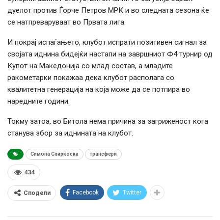
дуелот против Ѓорче Петров МРК и во следната сезона ќе
се натпреваруваат во Првата лига.
И покрај испаѓањето, клубот испрати позитивен сигнал за
својата иднина бидејќи настапи на завршниот Ф4 турнир од
Купот на Македонија со млад состав, а младите
ракометарки покажаа дека клубот располага со
квалитетна генерација на која може да се потпира во
наредните години.
Токму затоа, во Битола нема причина за загриженост кога
станува збор за иднината на клубот.
Симона Спиркоска
трансфери
434
Facebook
Twitter
Сподели