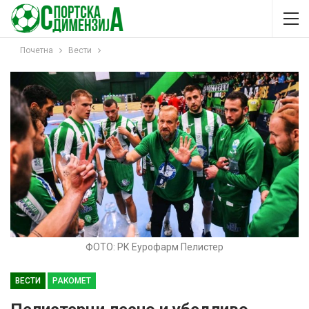
Почетна
Вести
ФОТО: РК Еурофарм Пелистер
ВЕСТИ
РАКОМЕТ