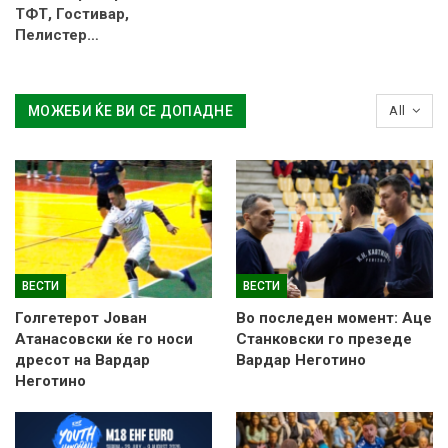
ТФТ, Гостивар,
Пелистер…
МОЖЕБИ ЌЕ ВИ СЕ ДОПАДНЕ
All
ВЕСТИ
ВЕСТИ
Голгетерот Јован
Во последен момент: Аце
Атанасовски ќе го носи
Станковски го презеде
дресот на Вардар
Вардар Неготино
Неготино