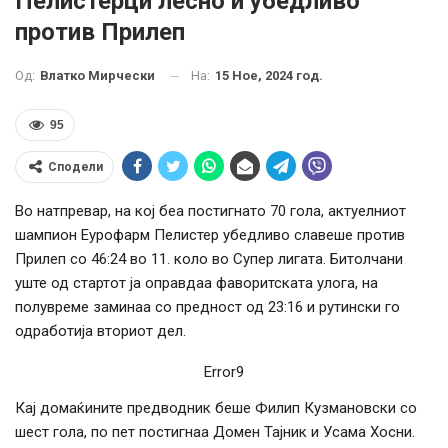
Пелистерци лесно и убедливо
против Прилеп
На:
15 Ное, 2024 год.
Од:
Влатко Мирчески
95
Сподели
Во натпревар, на кој беа постигнато 70 гола, актуелниот
шампион Еурофарм Пелистер убедливо славеше против
Прилеп со 46:24 во 11. коло во Супер лигата. Битолчани
уште од стартот ја оправдаа фаворитската улога, на
полувреме заминаа со предност од 23:16 и рутински го
одработија вториот дел.
Error9
Кај домаќините предводник беше Филип Кузмановски со
шест гола, по пет постигнаа Домен Тајник и Усама Хосни.