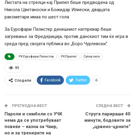
Листата на стрелци кај Прилеп беше предводена од
Никола Цветаноски и Божидар Илиески, двајцата
ракометари имаа по шест гола.
За Еурофарм Пелистер денешниот натпревар беше
загревање за Фредериција, против данскиот тим ќе игра в
среда пред својата публика во „Боро Чурлевски“.
РК Еурофарм Пелистер
РК Прилеп
Супер лига
95
Facebook
Twitter
Сподели
ПРЕТХОДНА ВЕСТ
СЛЕДНА ВЕСТ
Пароли и симболи со УЧК
Струга парираше 40
нема да се употребуваат
минути, бодовите за
повеќе – казна за Чаир,
„црвено-црните“
но и за тренерите на