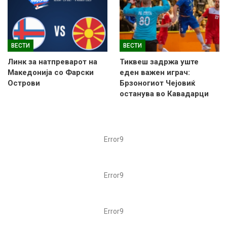
ВЕСТИ
ВЕСТИ
Линк за натпреварот на
Тиквеш задржа уште
Македонија со Фарски
еден важен играч:
Острови
Брзоногиот Чејовиќ
останува во Кавадарци
Error9
Error9
Error9