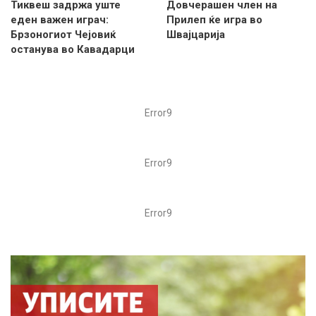
Тиквеш задржа уште
Довчерашен член на
еден важен играч:
Прилеп ќе игра во
Брзоногиот Чејовиќ
Швајцарија
останува во Кавадарци
Error9
Error9
Error9