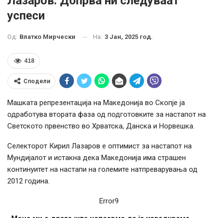
Лазаров: Допрва ни следуваат
успеси
На:
3 Јан, 2025 год.
Од:
Влатко Мирчески
418
Сподели
Машката репрезентација на Македонија во Скопје ја
одработува втората фаза од подготовките за настапот на
Светското првенство во Хрватска, Данска и Норвешка.
Селекторот Кирил Лазаров е оптимист за настапот на
Мундијалот и истакна дека Македонија има страшен
континуитет на настапи на големите натпреварувања од
2012 година.
Error9