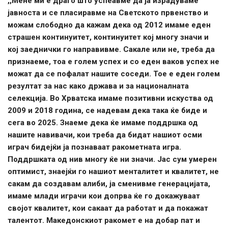
,,Мене ми е драго што успеавме да ја израдуваме
јавноста и се пласиравме на Светското првенство и
можам слободно да кажам дека од 2012 имаме еден
страшен континуитет, континуитет кој многу значи и
кој заеднички го направивме. Сакале или не, треба да
признаеме, тоа е голем успех и со еден ваков успех не
можат да се пофалат нашите соседи. Тое е еден голем
резултат за нас како држава и за националната
селекција. Во Хрватска имаме позитивни искуства од
2009 и 2018 година, се надевам дека така ќе биде и
сега во 2025. Знаеме дека ќе имаме поддршка од
нашите навивачи, кои треба да бидат нашиот осми
играч бидејќи ја познаваат ракометната игра.
Поддршката од нив многу ќе ни значи. Јас сум умерен
оптимист, знаејќи го нашиот менталитет и квалитет, не
сакам да создавам алиби, ја сменивме генерацијата,
имаме млади играчи кои допрва ќе го докажуваат
својот квалитет, кои сакаат да работат и да покажат
талентот. Македонскиот ракомет е на добар пат и