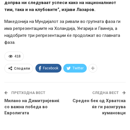
допрва ни следуваат успеси како на националниот
тим, така и на клубовите“, изјави Лазаров.
Македонија на Мундијалот за ривали во групната фаза ги
има репрезентациите на Холандија, Унгарија и Гвинеја, а
најдобрите три репрезентации ќе продолжат во главната
фаза.
418
Facebook
Twitter
Сподели
ПРЕТХОДНА ВЕСТ
СЛЕДНА ВЕСТ
Милано на Димитријевиќ
Среден бек од Хрватска
со важна победа во
ќе ги разигрува
Евролигата
кумановци