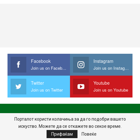
Facebook
Instagram
Join us on Facebook
Join us on Instagram
Twitter
Youtube
Join us on Twitter
Join us on Youtube
ПОЧЕТНА
ПОЛИТИКА НА ПРИВАТНОСТ
ИМПРЕСУМ
Порталот користи колачиња за да го подобри вашето
искуство. Можете да се откажете во секое време.
ПРАВИЛА НА КОРИСТЕЊЕ
Прифаќам
Повеќе