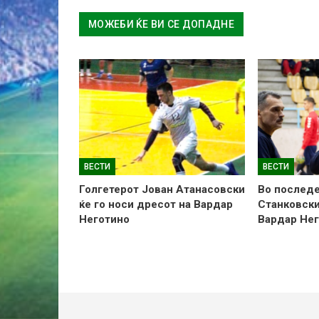
МОЖЕБИ ЌЕ ВИ СЕ ДОПАДНЕ
ВЕСТИ
ВЕСТИ
Голгетерот Јован Атанасовски
Во последе
ќе го носи дресот на Вардар
Станковски
Неготино
Вардар Не