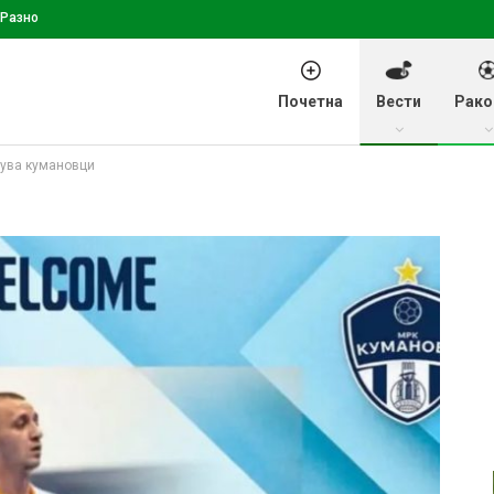
Разно
Почетна
Вести
Рако
рува кумановци