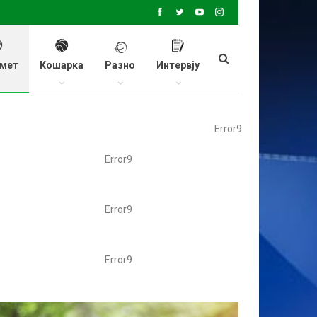
мет
Кошарка
Разно
Интервју
Error9
Error9
Error9
Error9