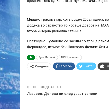
средниот бек од Хрватска, Лука Матачиќ, кој в
Младиот ракометар, кој е роден 2002 година, в
додека во странство го носеше дресот на МХАК
втора интернационална станица.
Претходно Куманово се засили со тројца рако
Фернандес, левиот бек Џанкарло Фепипе Хен и
Лука Матачиќ
МРК Куманово
Facebook
Twitter
Em
Сподели
ПРЕТХОДНА ВЕСТ
Лазаров: Допрва ни следуваат успеси