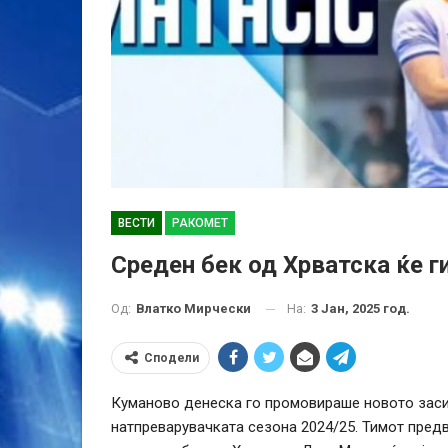
ВЕСТИ
РАКОМЕТ
Среден бек од Хрватска ќе г
На:
3 Јан, 2025 год.
Од:
Влатко Мирчески
Сподели
Куманово денеска го промовираше новото заси
натпреварувачката сезона 2024/25. Тимот пре