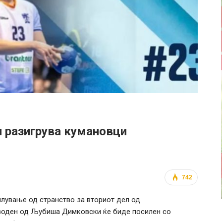
и разигрува кумановци
742
лување од странство за вториот дел од
дводен од Љубиша Димковски ќе биде посилен со