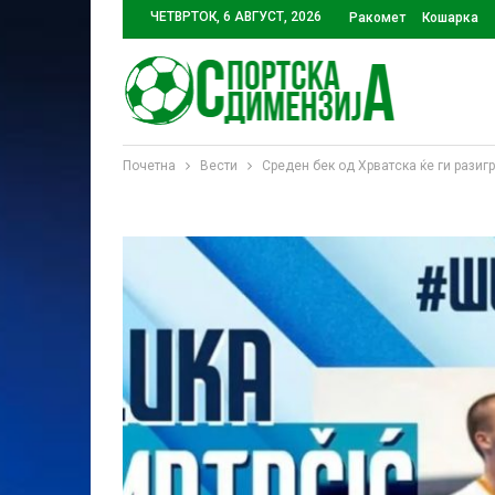
ЧЕТВРТОК, 6 АВГУСТ, 2026
Ракомет
Кошарка
Почетна
Вести
Среден бек од Хрватска ќе ги разиг