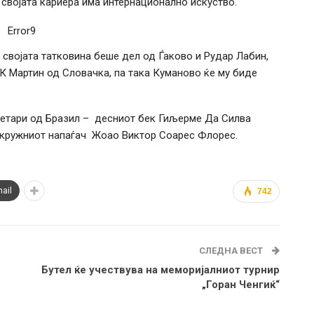
о својата кариера има интернационално искуство.
Error9
о својата татковина беше дел од Ѓаково и Рудар Лабин,
 Мартин од Словачка, па така Куманово ќе му биде
метари од Бразил – десниот бек Гиљерме Да Силва
 кружниот напаѓач Жоао Виктор Соарес Флорес.
ail
742
СЛЕДНА ВЕСТ
Бутел ќе учествува на меморијалниот турнир
„Горан Ченгиќ“