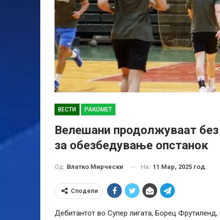
ВЕСТИ
РАКОМЕТ
Велешани продолжуваат без Г
за обезбедување опстанок
На:
11 Мар, 2025 год.
Од:
Влатко Мирчески
Сподели
Дебитантот во Супер лигата, Борец Фрутиленд,