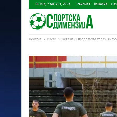
ПЕТОК, 7 АВГУСТ, 2026
Ракомет
Кошарка
Раз
Почетна
Вести
Велешани продолжуваат без Глигоро