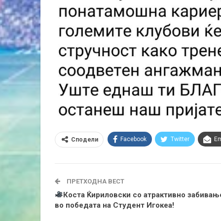
Facebook
Twitter
Em
Сподели
ПРЕТХОДНА ВЕСТ
Коста Ќириловски со атрактивно забивањ
во победата на Студент Игокеа!