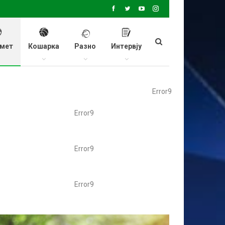
мет
Кошарка
Разно
Интервју
Error9
Error9
Error9
Error9