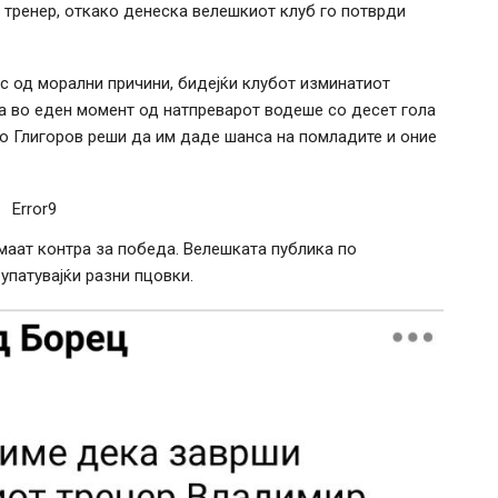
 тренер, откако денеска велешкиот клуб го потврди
с од морални причини, бидејќи клубот изминатиот
 а во еден момент од натпреварот водеше со десет гола
 но Глигоров реши да им даде шанса на помладите и оние
Error9
имаат контра за победа. Велешката публика по
 упатувајќи разни пцовки.