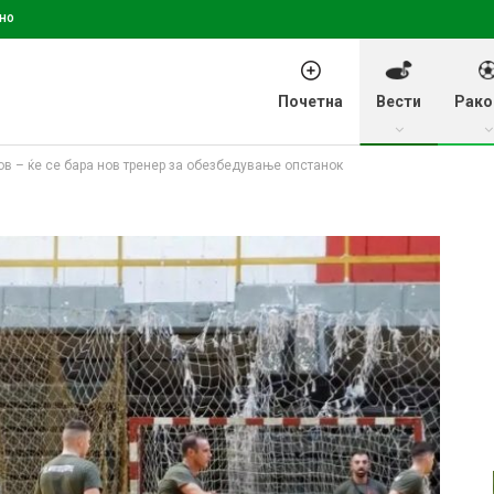
но
Почетна
Вести
Рако
в – ќе се бара нов тренер за обезбедување опстанок