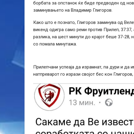
борбата за опстанок ќе биде предводен од нов
заминувањето на Владимир Глигоров.
Како што е познато, Глигоров заминува од Веле
викенд одигра само реми против Прилеп, 37:37,
разлика, на шест минути до крајот беше 37-28,
со помала минутажа.
Прилепчани успеаја да израмнат, па дури и да 
натпреварот го изрази својот бес кон Глигоров,