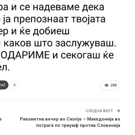
ail
280
СЛЕДНА ВЕСТ
е
Ракометна вечер во Скопје – Македонија во
потрага по триумф против Словенија