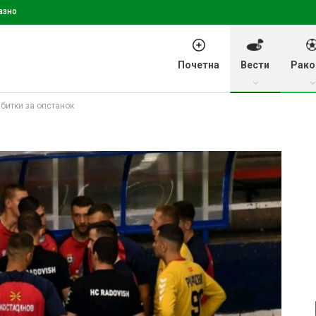
азно
Почетна
Вести
Рако
битки за опстанок