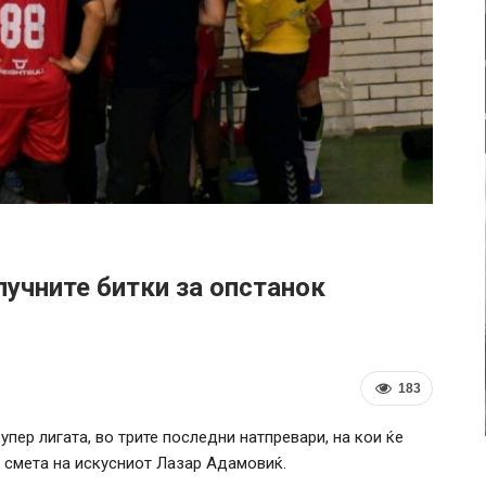
учните битки за опстанок
183
упер лигата, во трите последни натпревари, на кои ќе
 смета на искусниот Лазар Адамовиќ.