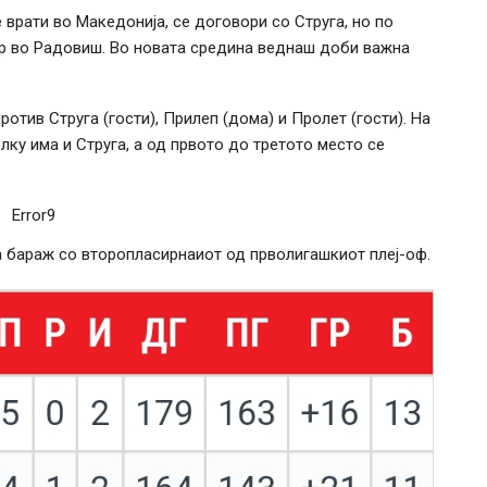
 врати во Македонија, се договори со Струга, но по
р во Радовиш. Во новата средина веднаш доби важна
отив Струга (гости), Прилеп (дома) и Пролет (гости). На
лку има и Струга, а од првото до третото место се
Error9
а бараж со второпласирнаиот од прволигашкиот плеј-оф.