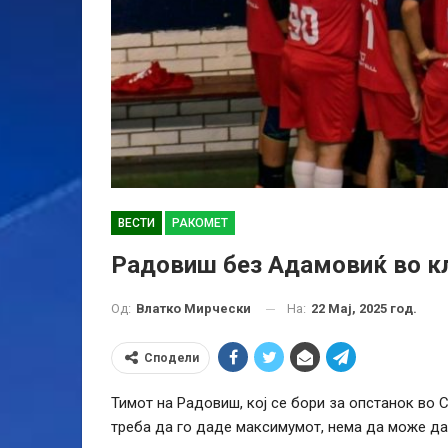
ВЕСТИ
РАКОМЕТ
Радовиш без Адамовиќ во кл
На:
22 Мај, 2025 год.
Од:
Влатко Мирчески
Сподели
Тимот на Радовиш, кој се бори за опстанок во С
треба да го даде максимумот, нема да може да