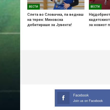
ВЕСТИ
ВЕСТИ
Слетa во Словачка, па веднаш
Најдобриот
на терен: Миновска
кадетскиот
дебитираше за Јувента!
за новиот 
Facebook
Join us on Facebook