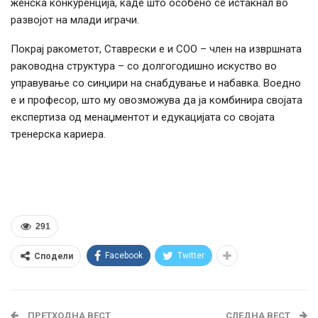
женска конкуренција, каде што особено се истакнал во
развојот на млади играчи.
Покрај ракометот, Ставрески е и COO – член на извршната
раководна структура – со долгогодишно искуство во
управување со синџири на снабдување и набавка. Воедно
е и професор, што му овозможува да ја комбинира својата
експертиза од менаџментот и едукацијата со својата
тренерска кариера.
291
Facebook
Twitter
Сподели
ПРЕТХОДНА ВЕСТ
СЛЕДНА ВЕСТ