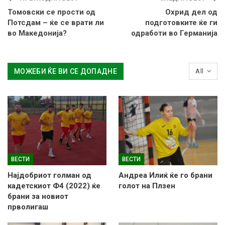
Томовски се прости од
Охрид дел од
Потсдам – ќе се врати ли
подготовките ќе ги
во Македонија?
одработи во Германија
МОЖЕБИ ЌЕ ВИ СЕ ДОПАДНЕ
All
ВЕСТИ
ВЕСТИ
Најдобриот голман од
Андреа Илиќ ќе го брани
кадетскиот Ф4 (2022) ќе
голот на Плзен
брани за новиот
прволигаш