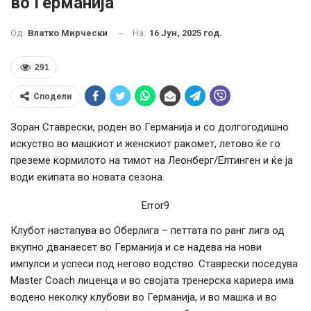
во Германија
На:
16 Јун, 2025 год.
Од:
Влатко Мирчески
291
Сподели
Зоран Ставрески, роден во Германија и со долгогодишно
искуство во машкиот и женскиот ракомет, летово ќе го
преземе кормилото на тимот на Леонберг/Елтинген и ќе ја
води екипата во новата сезона.
Error9
Клубот настапува во Оберлига – петтата по ранг лига од
вкупно дванаесет во Германија и се надева на нови
импулси и успеси под негово водство. Ставрески поседува
Master Coach лиценца и во својата тренерска кариера има
водено неколку клубови во Германија, и во машка и во