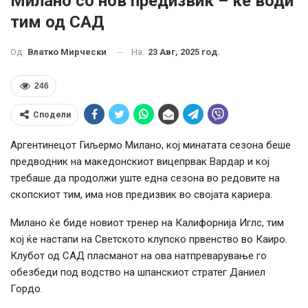
Милано со нов предизвик – ќе води
тим од САД
На:
23 Авг, 2025 год.
Од:
Влатко Мирчески
246
Сподели
Аргентинецот Гиљермо Милано, кој минатата сезона беше
предводник на македонскиот вицепрвак Вардар и кој
требаше да продолжи уште една сезона во редовите на
скопскиот тим, има нов предизвик во својата кариера.
Милано ќе биде новиот тренер на Калифорнија Иглс, тим
кој ќе настапи на Светското клупско првенство во Каиро.
Клубот од САД пласманот на ова натпреварување го
обезбеди под водство на шпанскиот стратег Даниел
Гордо.