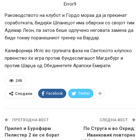
Error9
Раководството на клубот и Гордо мораа да ја прекинат
соработката, бидејќи Шпанецот има обврски со својот тим
Адемар Леон, па затоа беше одлучено неговата замена да
биде токму поранешниот тренер на Вардар.
Калифорнија Иглс во групната фаза на Светското клупско
првенство ќе игра против бундеслигашот Магдебург и
против Шарџа од Обединетите Арапски Емирати.
246
Facebook
Twitter
Сподели
ПРЕТХОДНА ВЕСТ
СЛЕДНА ВЕСТ
Прилеп и Еурофарм
По Струга и во Охрид:
Пелистер 2 ќе се борат
Иванковиќ повторно