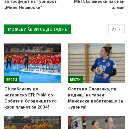
за трофејот на турнирот
МВП, Блажески пак нај-
„Миле Нешкоски“
голман
МОЖЕБИ ЌЕ ВИ СЕ ДОПАДНЕ
All
ВЕСТИ
ВЕСТИ
Сè поблиску до
Слетa во Словачка, па
историско ЕП: РФМ со
веднаш на терен:
Србите и Словенците го
Миновска дебитираше за
крои планот за 2034!
Јувента!