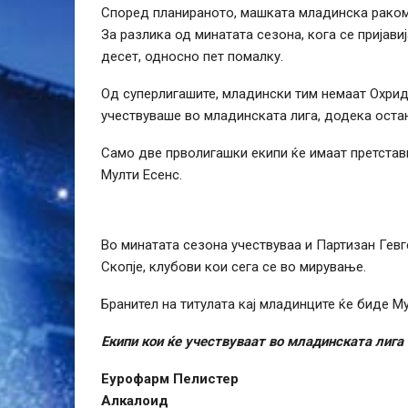
Според планираното, машката младинска ракоме
За разлика од минатата сезона, кога се пријави
десет, односно пет помалку.
Од суперлигашите, младински тим немаат Охрид
учествуваше во младинската лига, додека оста
Само две прволигашки екипи ќе имаат претставн
Мулти Есенс.
Во минатата сезона учествуваа и Партизан Гевге
Скопје, клубови кои сега се во мирување.
Бранител на титулата кај младинците ќе биде Му
Екипи кои ќе учествуваат во младинската лига
Еурофарм Пелистер
Алкалоид