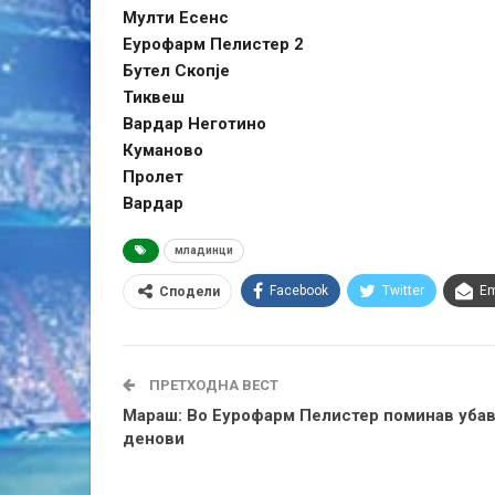
Мулти Есенс
Еурофарм Пелистер 2
Бутел Скопје
Тиквеш
Вардар Неготино
Куманово
Пролет
Вардар
младинци
Facebook
Twitter
Em
Сподели
ПРЕТХОДНА ВЕСТ
Мараш: Во Еурофарм Пелистер поминав уба
денови