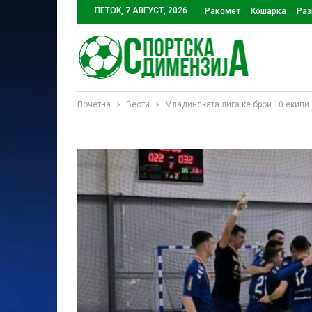
ПЕТОК, 7 АВГУСТ, 2026
Ракомет
Кошарка
Раз
Почетна
Вести
Младинската лига ќе брои 10 екипи