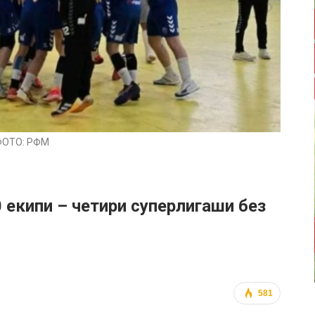
ФОТО: РФМ
 екипи – четири суперлигаши без
581