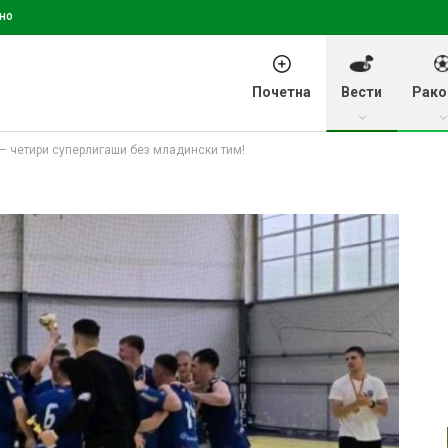
но
Почетна
Вести
Рако
 – четири суперлигаши без младински тим!