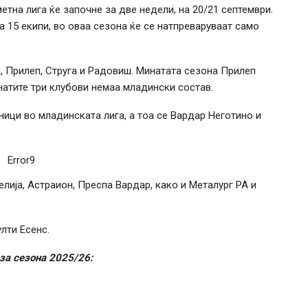
тна лига ќе започне за две недели, на 20/21 септември.
ја 15 екипи, во оваа сезона ќе се натпреваруваат само
, Прилеп, Струга и Радовиш. Минатата сезона Прилеп
натите три клубови немаа младински состав.
ици во младинската лига, а тоа се Вардар Неготино и
Error9
лија, Астраион, Преспа Вардар, како и Металург РА и
лти Есенс.
 за сезона 2025/26: