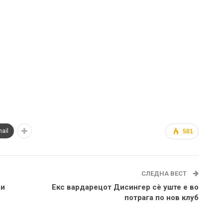
ail
581
СЛЕДНА ВЕСТ
ви
Екс вардарецот Дисингер сè уште е во
потрага по нов клуб